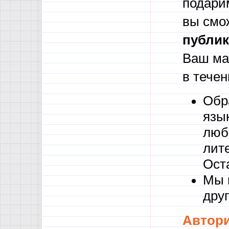
подари
вы смо
публик
Ваш ма
в течен
Обр
язы
люб
лите
Ост
Мы 
друг
Автори