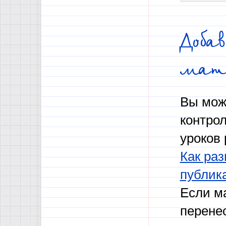
Доба
мат
Вы мож
контро
уроков 
Как раз
публик
Если м
перене