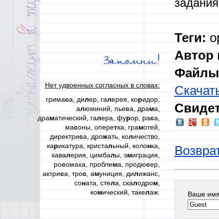
задания
Теги:
ор
Автор 
Запомни!
Файлы 
Нет удвоенных согласных в словах:
Скачат
грима
с
а, ди
л
ер, га
л
ерея, ко
р
идор,
Свидет
а
л
юминий, пье
с
а, дра
м
а,
дра
м
атический, га
л
ера, фу
р
ор, ра
с
а,
ма
с
оны, опере
т
ка, гра
м
отей,
директри
с
а, дро
ж
ать, ко
л
ичество,
ка
р
икатура, криста
л
ьный, коло
н
ка,
Возврат
кава
л
ерия, цимба
л
ы, э
м
играция,
ро
с
омаха, пробле
м
а, продю
с
ер,
актри
с
а, тро
с
, а
м
униция, ди
л
ижанс,
со
н
ата, сте
л
а, ска
л
одро
м
,
ко
м
ический, таке
л
аж.
Ваше им