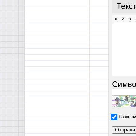
Текс
Симво
Разреши