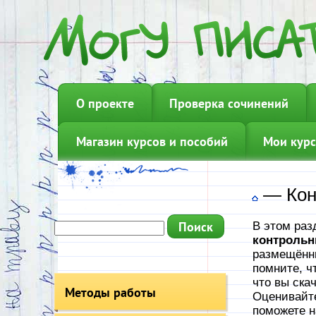
О проекте
Проверка сочинений
Магазин курсов и пособий
Мои курс
—
Кон
В этом раз
контрольн
размещённы
помните, ч
что вы ска
Методы работы
Оценивайте
поможете н