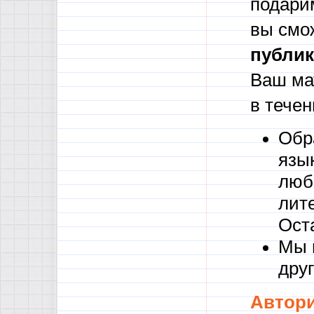
подари
вы смо
публик
Ваш ма
в течен
Обр
язы
люб
лите
Ост
Мы 
друг
Автори