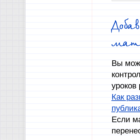
Доба
мат
Вы мож
контро
уроков 
Как раз
публик
Если м
перене