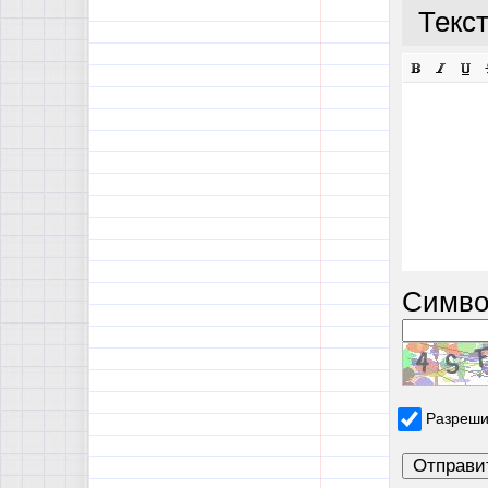
Текс
Симво
Разреши