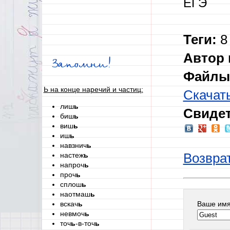
ЕГЭ
Теги:
8 
Автор 
Запомни!
Файлы 
Ь на конце наречий и частиц:
Скачат
лиш
ь
Свидет
биш
ь
виш
ь
иш
ь
навзнич
ь
настеж
ь
Возврат
напроч
ь
проч
ь
сплош
ь
наотмаш
ь
Ваше им
вскач
ь
невмоч
ь
точ
ь
-в-точ
ь