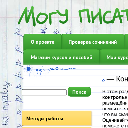
О проекте
Проверка сочинений
Магазин курсов и пособий
Мои курс
—
Кон
В этом раз
контрольн
размещённы
помните, ч
что вы ска
Методы работы
Оценивайте
поможете н