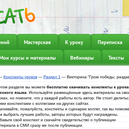
ений
Мастерская
К уроку
Переписка
Мои курсы и материалы
Вебинары
Тексты
—
Конспекты уроков
—
Раздел 1
—
Викторина "Гром победы, раздав
этом разделе вы можете
бесплатно скачивать конспекты к урок
сского языка
. Используйте размещённые здесь материалы на сво
оках, но помните, что у каждой работы есть автор. Не стоит делитьс
ими конспектами с коллегами на других сайтах.
енивайте, пожалуйста, конспекты и сценарии коллег, так вы помож
м выбрать лучшие работы, авторы которых будут награждены.
бавьте свой конспект и скачайте свидетельство о публикации
териала в СМИ сразу же после публикации.