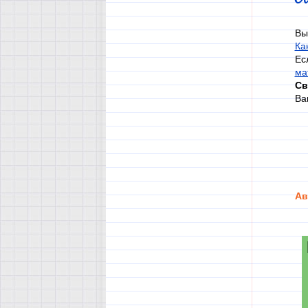
Вы
Ка
Ес
ма
Св
Ва
Ав