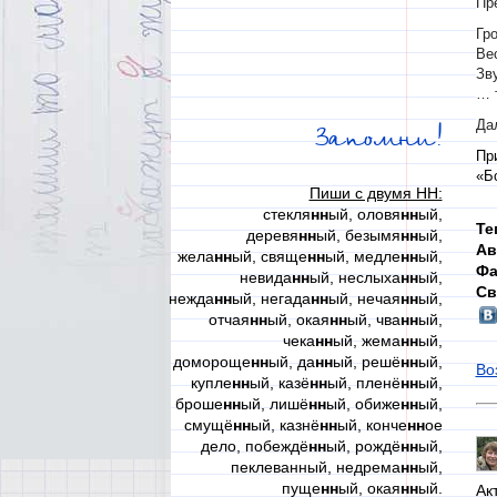
Пр
Гр
Ве
Зв
… 
Да
Запомни!
Пр
«Б
Пиши с двумя НН:
стекля
нн
ый, оловя
нн
ый,
Те
деревя
нн
ый, безымя
нн
ый,
Ав
жела
нн
ый, свяще
нн
ый, медле
нн
ый,
Фа
невида
нн
ый, неслыха
нн
ый,
Св
нежда
нн
ый, негада
нн
ый, нечая
нн
ый,
отчая
нн
ый, окая
нн
ый, чва
нн
ый,
чека
нн
ый, жема
нн
ый,
домороще
нн
ый, да
нн
ый, решё
нн
ый,
Во
купле
нн
ый, казё
нн
ый, пленё
нн
ый,
броше
нн
ый, лишё
нн
ый, обиже
нн
ый,
смущё
нн
ый, казнё
нн
ый, конче
нн
ое
дело, побеждё
нн
ый, рождё
нн
ый,
пеклеванный, недрема
нн
ый,
пуще
нн
ый, окая
нн
ый.
Ак