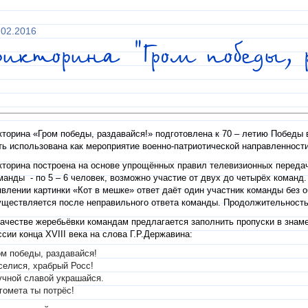
.02.2016
икторина "Гром победы, 
кторина «Гром победы, раздавайся!» подготовлена к 70 – летию Победы 
ть использована как мероприятие военно-патриотической направленности
кторина построена на основе упрощённых правил телевизионных передач 
манды - по 5 – 6 человек, возможно участие от двух до четырёх команд
явлении картинки «Кот в мешке» ответ даёт один участник команды без 
уществляется после неправильного ответа команды. Продолжительность и
качестве жеребьёвки командам предлагается заполнить пропуски в знам
ссии конца
XVIII
века на слова Г.Р.Державина:
ом победы, раздавайся!
селися, храбрый Росс!
учной славой украшайся.
гомета ты потрёс!