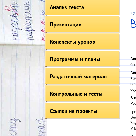
Анализ текста
22
В
Презентации
Конспекты уроков
Программы и планы
Ви
бы
Ви
Раздаточный материал
Ко
по
ос
Контрольные и тесты
В 
Ро
Ссылки на проекты
Гр
Ве
Зв
Ма