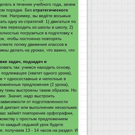
елать в течение учебного года, зачем
ком порядке. Без
стратегического
тие. Например, вы ведёте восьмые
ть одну из стратегий: 1) двигаться по
лем переходить из школы в школу, 2)
олностью погрузиться в подготовку к
ое, чтобы постоянно повторять
ляете логику движения классов в
жны делать на уроках, что важно, что
ке задач, подзадач и
вать так: учимся находить основу,
 подлежащее (хватит одного урока),
ые + односоставные и неполные в
ложнённые предложения (2 урока),
ему темы выстроены таким образом. Но
ию. Значит, надо выстроить
зависимости от подготовленности
ый диктант или выполнение нескольких
 вас займёт повторение орфографии,
акомству с простым предложением
 что каждый седьмой урок будете
, получаем 13 - 14 часов на раздел. И