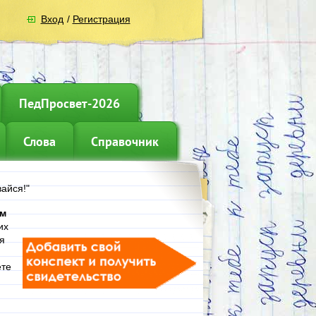
Вход
/
Регистрация
ПедПросвет-2026
Слова
Справочник
айся!"
ам
их
я
ете