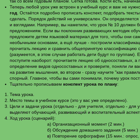
так со всем годовым планом. Сетка готова. Кости есть, начин
Теперь любой урок уже встроен в учебный курс и вам не нужн
год
. Остаётся подробно прописать конспект, подобрать тексты
сделать. Порядок действий не универсален. Он определяетс
и взглядами. Например, вы наметили, что урок № 10 должен 
предложениям. Если вы поклонник развивающих методик обуче
предложите детям языковой материал для того, чтобы они са
необычными основами, а ещё лучше - построили классифика
прочитать лекцию и сравнить общепринятую классификацию с 
(разумеется, в этом случае работать дети будут по группам). 
поступите наоборот: прочитаете лекцию об односоставных, а
определение видов односоставных и проверите, поняли ли вас
на развитие мышления, во втором - сразу научите "как правиль
спорный. Главное, чтобы вы сами понимали, почему урок пост
Тщательно прописываем
конспект урока по плану
:
Тема урока.
Место темы в учебном курсе (это у вас уже определено).
Цели и задачи урока (отдельно - для учителя, отдельно - для 
выделяют обучающий, развивающий и воспитательный аспект
Ход урока (сценарий):
а) Организационный момент (2 мин.)
б) Обсуждение домашнего задания (5 мин.)
в) Повторение орфографии (15 мин.: опрос, 