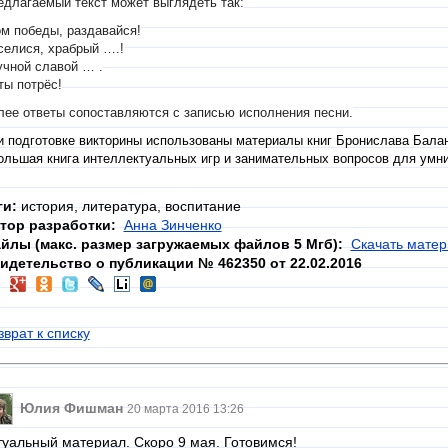
едлагаемый текст может выглядеть так:
ом победы, раздавайся!
селися, храбрый ….!
учной славой … .
ты потрёс!
лее ответы сопоставляются с записью исполнения песни.
и подготовке викторины использованы материалы книг Бронислава Бала
ольшая книга интеллектуальных игр и занимательных вопросов для умни
ги:
история, литература, воспитание
тор разработки:
Анна Зинченко
йлы (макс. размер загружаемых файлов 5 Мгб):
Скачать матер
идетельство о публикации № 462350 от 22.02.2016
зврат к списку
Юлия Фишман
20 марта 2016 13:26
туальный материал. Скоро 9 мая. Готовимся!