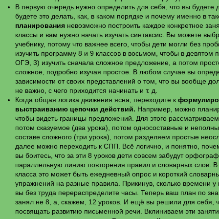
В первую очередь нужно определить для себя, что вы будете д
будете это делать, как, в каком порядке и почему именно в та
планирования
невозможно построить каждое конкретное заня
классы и вам нужно начать изучать синтаксис. Вы можете выбра
учебнику, потому что важнее всего, чтобы дети могли без проб
изучить программу 8 и 9 классов в восьмом, чтобы в девятом п
ОГЭ, 3) изучить сначала сложное предложение, а потом прост
сложное, подробно изучая простое. В любом случае вы опреде
зависимости от своих представлений о том, что вы вообще дол
не важно, с чего приходится начинать и т. д.
Когда общая логика движения ясна, переходите к
формулиров
выстраиванию цепочки действий.
Например, можно планиро
чтобы видеть границы предложений. Для этого рассматриваем
потом сказуемое (два урока), потом односоставные и неполн
составе сложного (три урока), потом разделяем простые неос
далее можно переходить к СПП. Всё логично, и понятно, поч
вы боитесь, что за эти 8 уроков дети совсем забудут орфограф
параллельную линию повторения правил и словарных слов. В 
класса это может быть ежедневный опрос и короткий словарн
упражнений на разные правила. Прикинув, сколько времени у
вы без труда перераспределите часы. Теперь ваш план по зн
занял не 8, а, скажем, 12 уроков. И ещё вы решили для себя,
посвящать развитию письменной речи. Вклиниваем эти занятия