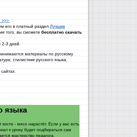
и >>>
ём его в платный раздел
Лучшие
ме того, вы сможете
бесплатно скачать
 2-3 дней.
принимаются материалы по русскому
туре, стилистике русского языка,
сайтах.
о языка
 кости - мясо нарастёт. Если у вас есть
риал к уроку будет подбираться сам
ается мастерство педагога.