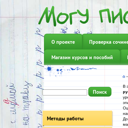
О проекте
Проверка сочин
Магазин курсов и пособий
В 
ру
ур
эт
Оц
на
Методы работы
До
ма