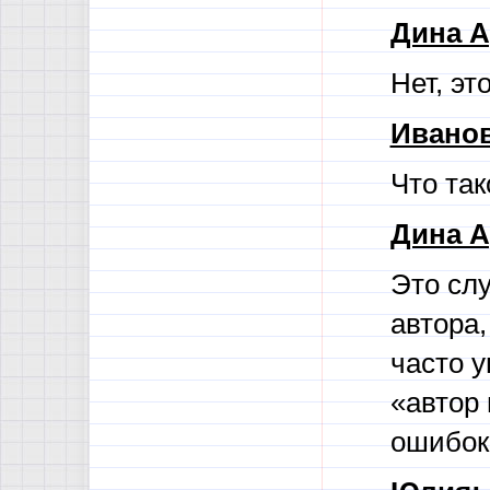
Дина А
Нет, эт
Иванов
Что так
Дина А
Это слу
автора,
часто 
«автор 
ошибок 