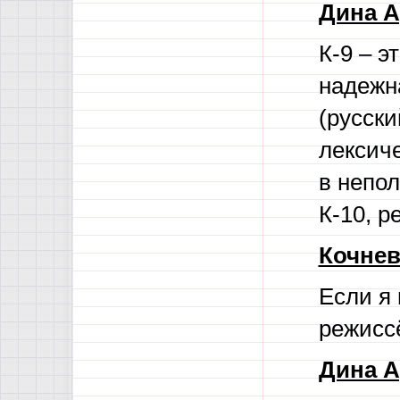
Дина А
К-9 – э
надежн
(русски
лексич
в непол
К-10, р
Кочнев
Если я
режисс
Дина А