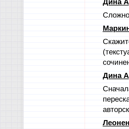
Дина А
Сложно 
Маркин
Скажит
(текст
сочине
Дина А
Сначал
переска
авторс
Леонен