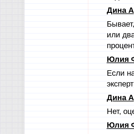
Дина А
Бывает
или дв
процен
Юлия 
Если н
эксперт
Дина А
Нет, оц
Юлия 