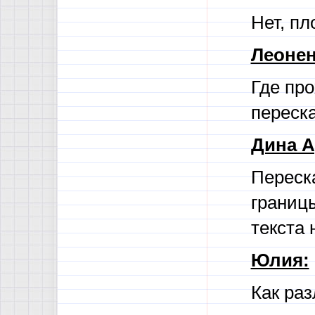
Нет, пл
Леонен
Где пр
переска
Дина А
Переска
границ
текста 
Юлия:
Как раз