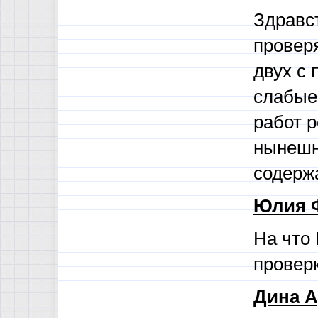
Здравс
проверя
двух с 
слабые 
работ р
нынешн
содерж
Юлия 
На что
провер
Дина А