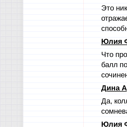
Это ник
отража
способ
Юлия 
Что про
балл п
сочине
Дина А
Да, кол
сомнев
Юлия 