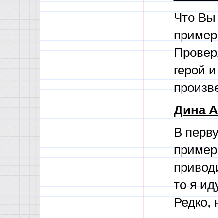
Что Вы 
пример 
Проверя
герой и
произв
Дина А
В перв
пример 
привод
то я ид
Редко, 