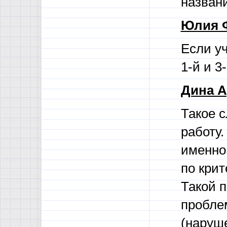
названи
Юлия 
Если уч
1-й и 3
Дина А
Такое 
работу.
именно 
по крит
Такой п
проблем
(наруш