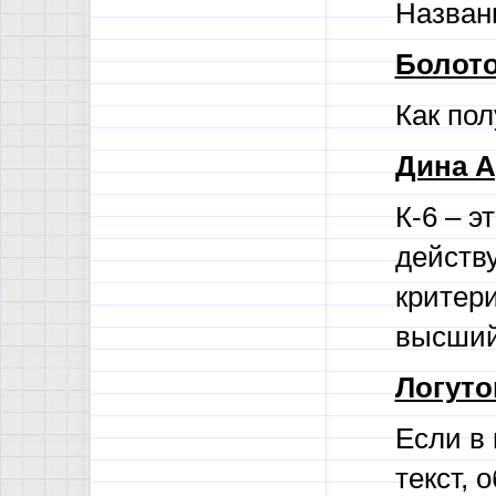
Названи
Болото
Как по
Дина А
К-6 – э
действу
критери
высший
Логуто
Если в 
текст, 