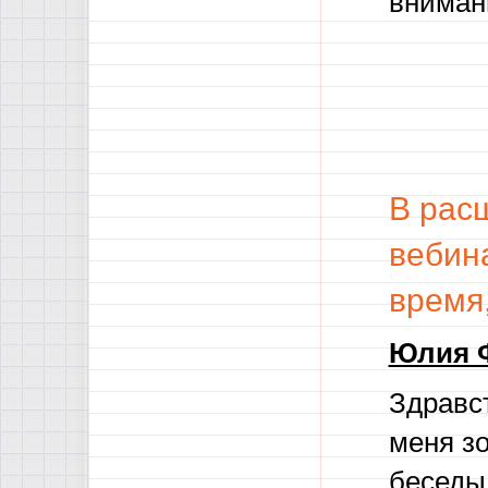
вниман
В рас
вебина
время
Юлия 
Здравст
меня з
беседы 