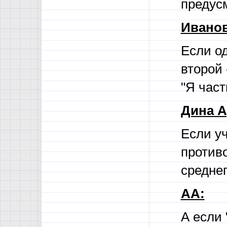
предус
Иванов
Если од
второй
"Я част
Дина А
Если уч
против
среднег
АА:
А если 