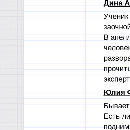
Дина А
Ученик
заочной
В апел
человек
развора
прочит
экспер
Юлия 
Бывает 
Есть ли
подним