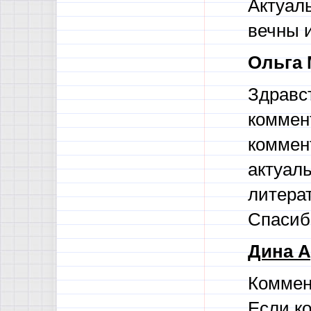
Актуал
вечны и
Ольга 
Здравст
коммент
коммент
актуал
литера
Спасиб
Дина А
Коммент
Если к