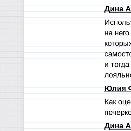
Дина А
Исполь
на него
которы
самосто
и тогда
лояльн
Юлия 
Как оц
почерк
Дина А