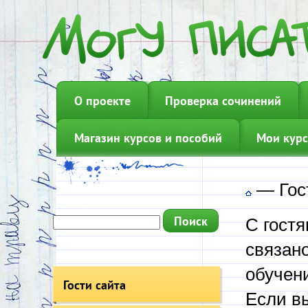
О проекте
Проверка сочинений
Магазин курсов и пособий
Мои курс
—
Гос
С гост
связано
обучен
Гости сайта
Если вы