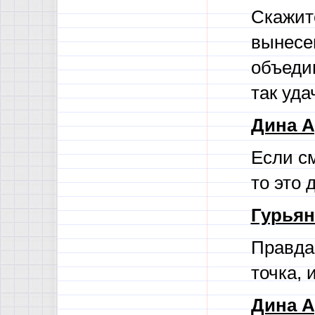
Скажит
вынесе
объеди
так уда
Дина А
Если см
то это 
Гурьян
Правда 
точка, 
Дина А