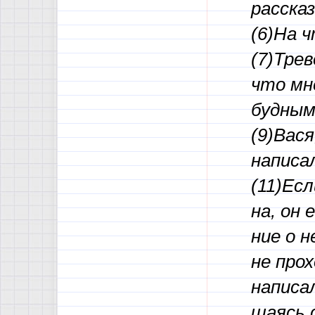
рас­ска
(6)На ч
(7)Тре­в
что мне
буд­ным
(9)Вася,
на­пи­са
(11)Есл
на, он е
ние о н
не про­
на­пи­са
ща­ясь с