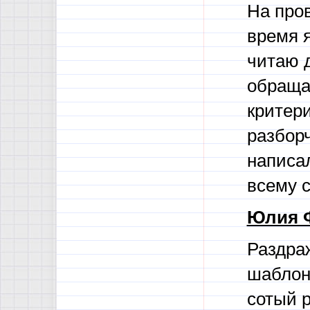
На пров
время я
читаю д
обраща
критери
разборч
написал
всему 
Юлия 
Раздра
шаблон
сотый р