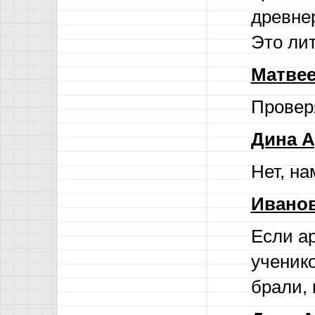
древнер
Это ли
Матвее
Провер
Дина А
Нет, на
Иванов
Если ар
ученик
брали, 