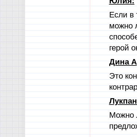
Юлия:
Если в
можно л
способе
герой о
Дина А
Это кон
контра
Лукпан
Можно 
предло