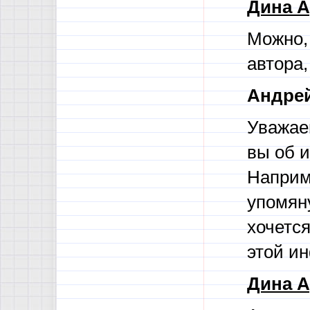
Дина А
Можно, 
автора
Андрей
Уважае
вы об 
Наприм
упомяну
хочетс
этой и
Дина А