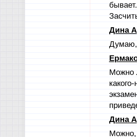
бывает.
Засчит
Дина А
Думаю,
Ермако
Можно л
какого-
экзаме
привед
Дина А
Можно, 