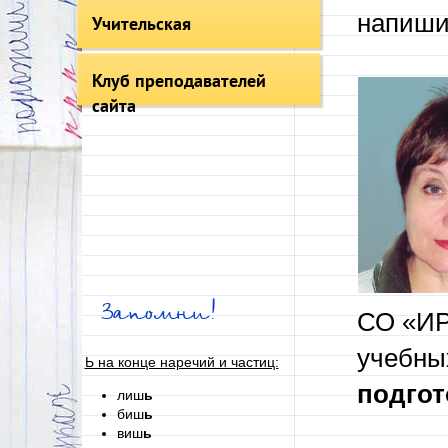
напиши
Учительская
Клуб преподавателей
сайта
Запомни!
СО «ИР
учебны
Ь на конце наречий и частиц:
подгот
лиш
ь
биш
ь
виш
ь