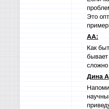
пробле
Это оп
пример 
АА:
Как бы
бывает 
сложно
Дина А
Напомин
научны
привед