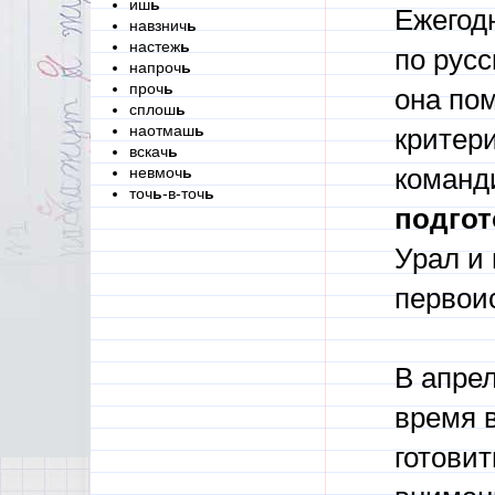
иш
ь
Ежегод
навзнич
ь
настеж
ь
по русс
напроч
ь
проч
ь
она пом
сплош
ь
наотмаш
ь
критер
вскач
ь
невмоч
ь
команд
точ
ь
-в-точ
ь
подгот
Урал и
первои
В апрел
время в
готовит