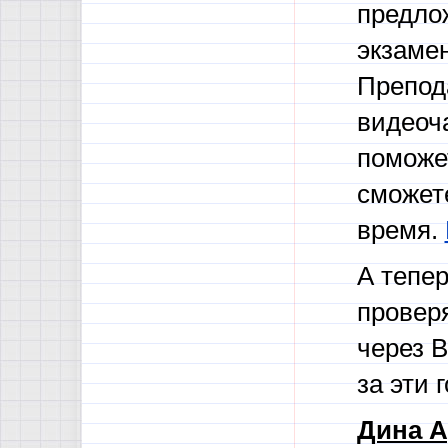
предло
экзаме
Препода
видеоча
поможет
сможете
время.
А тепе
провер
через В
за эти 
Дина А