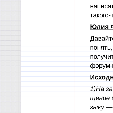
написат
такого
Юлия 
Давайт
понять,
получит
форум 
Исход
1)На за­
ще­ние 
зы­ку —