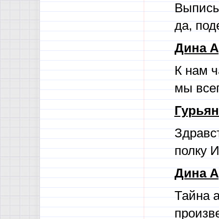
Выписы
да, под
Дина А
К нам 
мы все
Гурьян
Здравст
полку 
Дина А
Тайна а
произв