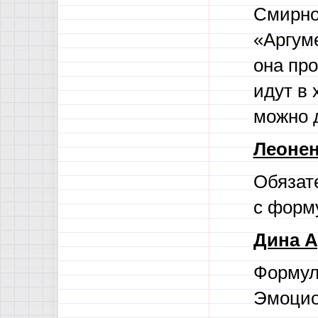
Смирнов
«Аргуме
она про
идут в 
можно д
Леонен
Обязат
с форм
Дина А
Формул
Эмоцио