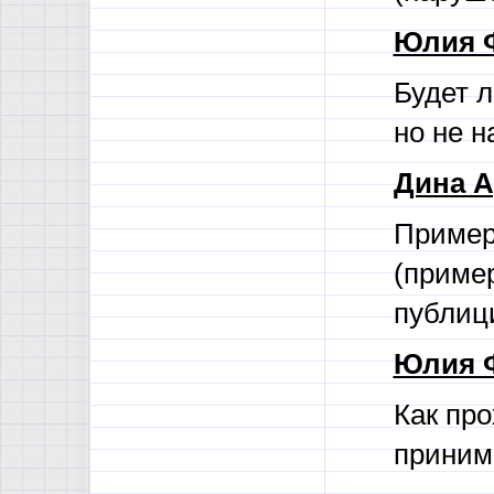
Юлия 
Будет л
но не н
Дина А
Пример 
(пример
публиц
Юлия 
Как пр
приним