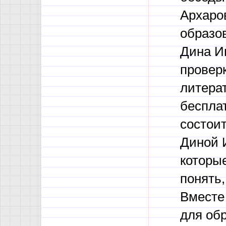
Архаро
образов
Дина Ив
проверк
литера
бесплат
состоит
Диной 
которые
понять,
Вместе
для обр