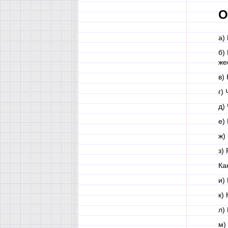
О
а)
б)
же
в)
г)
д)
е)
ж)
з)
Ка
и)
к)
л)
м)