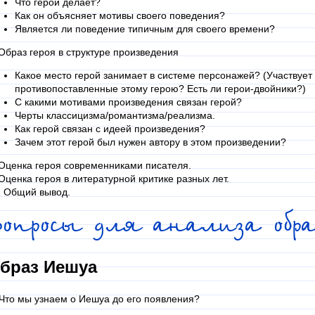
Что герой делает?
Как он объясняет мотивы своего поведения?
Является ли поведение типичным для своего времени?
 Образ героя в структуре произведения
Какое место герой занимает в системе персонажей? (Участвует 
противопоставленные этому герою? Есть ли герои-двойники?)
С какими мотивами произведения связан герой?
Черты классицизма/романтизма/реализма.
Как герой связан с идеей произведения?
Зачем этот герой был нужен автору в этом произведении?
 Оценка героя современниками писателя.
 Оценка героя в литературной критике разных лет.
. Общий вывод.
опросы для анализа образ
браз Иешуа
 Что мы узнаем о Иешуа до его появления?