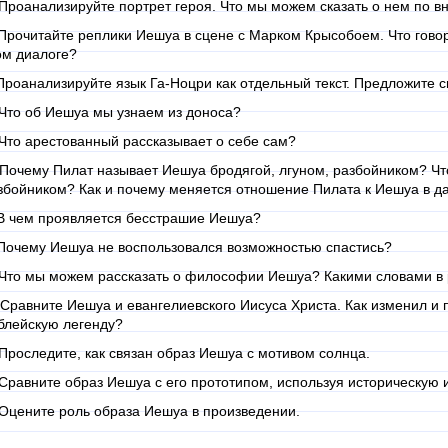
 Проанализируйте портрет героя. Что мы можем сказать о нем по 
 Прочитайте реплики Иешуа в сцене с Марком Крысобоем. Что говор
ом диалоге?
 Проанализируйте язык Га-Ноцри как отдельный текст. Предложите 
 Что об Иешуа мы узнаем из доноса?
 Что арестованный рассказывает о себе сам?
 Почему Пилат называет Иешуа бродягой, лгуном, разбойником? Что
збойником? Как и почему меняется отношение Пилата к Иешуа в 
 В чем проявляется бесстрашие Иешуа?
 Почему Иешуа не воспользовался возможностью спастись?
 Что мы можем рассказать о философии Иешуа? Какими словами в
 Сравните Иешуа и евангелиевского Иисуса Христа. Как изменил и
блейскую легенду?
 Проследите, как связан образ Иешуа с мотивом солнца.
 Сравните образ Иешуа с его прототипом, используя историческую 
 Оцените роль образа Иешуа в произведении.