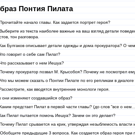
браз Понтия Пилата
 Прочитайте начало главы. Как задается портрет героя?
 Выберите из текста наиболее важные на ваш взгляд детали поведе
стов, тон разговора.
 Как Булгаков описывает детали одежды и дома прокуратора? О чем
 Что говорит о себе сам Пилат?
 Что рассказывает о нем Иешуа?
 Почему прокуратор позвал М. Крысобоя? Почему не посмотрел ему 
 Что мы можем сказать о Понтии Пилате по его репликам в диалог
 Рассмотрите, как вводятся внутренние монологи героя.
к они изменяют создавшийся образ?
 Каким предстает Пилат в первой части главы? (до слов "все о нем...
 Как Пилат пытается помочь Иешуа? Зачем он это делает?
 Почему Пилат срывается на крик, утверждая незыблемость власти
 Обобщите предыдущие 3 вопроса. Как создается образ героя при