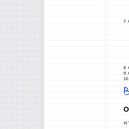
7.
8.
9.
10
В
О
а)