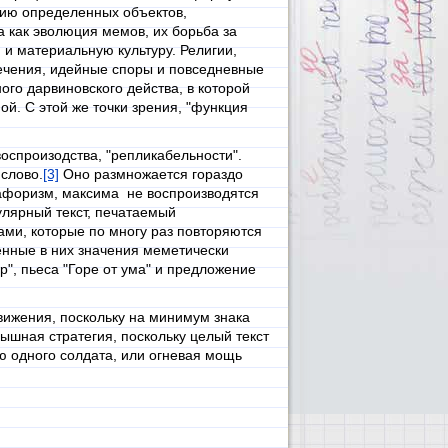
нию определенных объектов,
а как эволюция мемов, их борьба за
и материальную культуру. Религии,
ечения, идейные споры и повседневные
ого дарвиновского действа, в которой
й. С этой же точки зрения, "функция
оспроизодства, "репликабельности".
слово.
[3]
Оно размножается гораздо
 афоризм, максима не воспроизводятся
улярный текст, печатаемый
ами, которые по многу раз повторяются
женные в них значения меметически
", пьеса "Горе от ума" и предложение
вижения, поскольку на минимум знака
ышная стратегия, поскольку целый текст
ю одного солдата, или огневая мощь