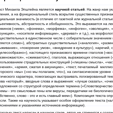
кст Михаила Эпштейна является
научной статьей
. На жанр нам ук
ления, а на функциональный стиль вскрытие существенных призна
циальная значимость (в отличие от газетной или журнальной статьи
ъективность, абстрактность и обобщенность. Это выражается на ле
рминов («мем», «фонема», «морфема», «инфоген», «эволюция», «
ункция», «носители информации», «дериват» и т.д.), на морфолог
ществительных в единственном числе с собирательным значением
ляется
слово»
), абстрактных существительных («аналогия», «разм
ыживание», «покорение умов», «внедрение в культуру»), наречи
целесообразно»), настоящего признакового времени глаголов («во
азмножаются», «сжимаются»), глаголов, выражающих отношения (
пользованием страдательных конструкций («лишены смысла», «ча
ачения», «армия, сжатая в амуницию», «текст, печатаемый милли
торского «мы» («но мы полагаем, что»), на синтаксическом уровне 
гического характера, помогающих выстраивать логизированный тек
ова «который», вводные слова и выражения: «лучше сказать», «оче
едложения со структурой определения термина («Словотворчество 
емы - это смысловые гены или вирусы, передатчики не биологичес
бственно, слово - это и есть главный мем»). Композиция текста о
сли. Также на научность указывает особое оформление текста (нал
яснениями и указаниями источников информации).
скольку текст написан в научном стиле, автор не стремится к созд