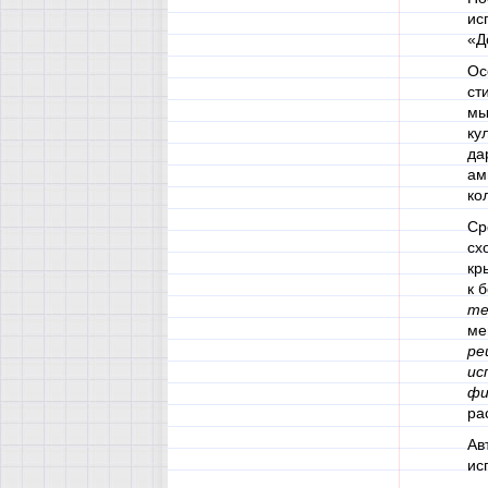
ис
«Д
Ос
ст
мы
ку
да
ам
ко
Ср
сх
кр
к 
те
ме
ре
ис
фи
ра
Ав
ис