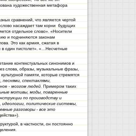
зована художественная метафора
зных сравнений, что является чертой
, слово насаждает там корни будущих
ется отдельное слово». «Носители
ию и подчиняются законам
ова. Это как армия, сжатая в
я в один пистолет». «…Несчетные
етание контекстуальных синонимов и
ез слова, образы, музыкальные фразы,
культурной памяти, которые стремятся
, песнями, спектаклями,
вное -
мозгом людей
. Примером таких
ьные мотивы, моды, поваренные
струкции по производству и
, идеологии, политические системы,
евные разговоры - все это
ейства»).
уктурой, в частности, он постоянно
деления.