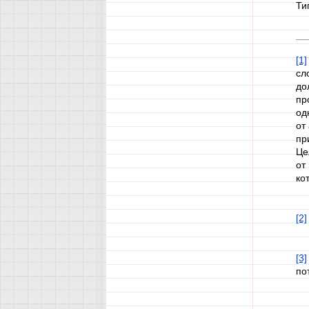
Ти
[1]
сл
до
пр
од
от
пр
Це
от
ко
[2]
[3]
по