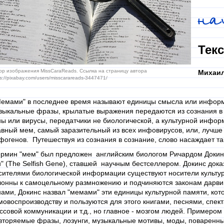
на
Текс
ор изображения MissCaraReads. Ссылка на страницу автора
Михаил
s://pixabay.com/users/misscarareads-3447471/
емами" в последнее время называют единицы смысла или информа
зыкальные фразы, крылатые выражения передаются из сознания в 
ны или вирусы, передатчики не биологической, а культурной информ
авный мем, самый заразительный из всех инфовирусов, или, лучше 
фогенов. Путешествуя из сознания в сознание, слово насаждает т
рмин "мем" был предложен английским биологом Ричардом Докинсо
н" (The Selfish Gene), ставшей научным бестселлером. Докинс дока
сителями биологической информации существуют носители культу
лонны к самоцельному размножению и подчиняются законам дарвин
нами, Докинс назвал "мемами" эти единицы культурной памяти, кот
мовоспроизводству и пользуются для этого книгами, песнями, спек
ссовой коммуникации и т.д., но главное - мозгом людей. Примером 
вторяемые фразы, лозунги, музыкальные мотивы, моды, поваренн