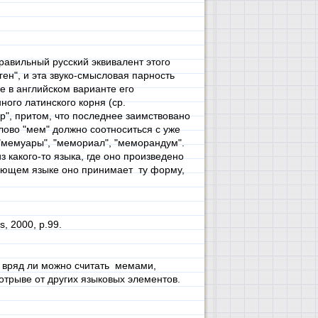
равильный русский эквивалент этого
ген", и эта звуко-смысловая парность
е в английском варианте его
ного латинского корня (ср.
ер", притом, что последнее заимствовано
 слово "мем" должно соотноситься с уже
 "мемуары", "мемориал", "меморандум".
 какого-то языка, где оно произведено
ствующем языке оно принимает ту форму,
, 2000, p.99.
х вряд ли можно считать мемами,
отрыве от других языковых элементов.