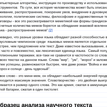
мпьютерные алгоритмы, инструкции по производству и использова
струментов. По сути, вся история человечества может быть описан
живание, распространение, покорение умов, внедрение в духовную 
еологии, политические системы, философские и художественные т
зговоры - все это рассматривается меметикой как формы грандиозн
счетные количества мемов борются за обладание знаковой вселенно
ыка - распространение мемов".
[2]
евидно, что разные уровни языка обладают разной способностью в
зусловным чемпионом среди языковых мемов является отдельное 
стрее, чем предложение или текст. Даже известное высказывание,
к часто и повсеместно, как лексическая единица языка. Самый поп
ллионными тиражами, все-таки не сравнится в частотности со слов
 всех текстах на данном языке. Слова "мир", "ум", "мороз" и зало
лее успешны, размножаются быстрее, чем даже роман "Война и мир
ороз и солнце - день чудесный".
вое слово - это мини-мем, он обладает наибольшей энергией прод
иходится максимум значения. Словотворчество - это двойная выигр
имается в размер одного слова. Это как армия, сжатая в аммуници
лой батареи, сжатая в один пистолет.
бразец анализа научного текста