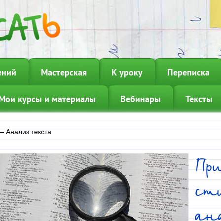
ений
Мастерская
К уроку
Переписка
Мои курсы и материалы
Вебинары
Тексты
—
Анализ текста
Пр
ст
ан