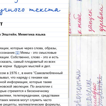
учного текста
т
 Эпштейн. Меметика языка
ции, которые через слова, образы,
сознание.
[1]
Мемы - это смысловые
ации. Собственно, слово - это и есть
сказать, самый плодовитый из всех
ам корни будущих мыслей и дел.
м в 1976 г., в книге "Самовлюбленный
зывал, что наряду с генами как
рной информации, которые также
овской эволюции. По аналогии с
орые стремятся к бесконечному
таклями, телепередачами, средствами
таких мемов могут служить часто
ые рецепты, математические формулы,