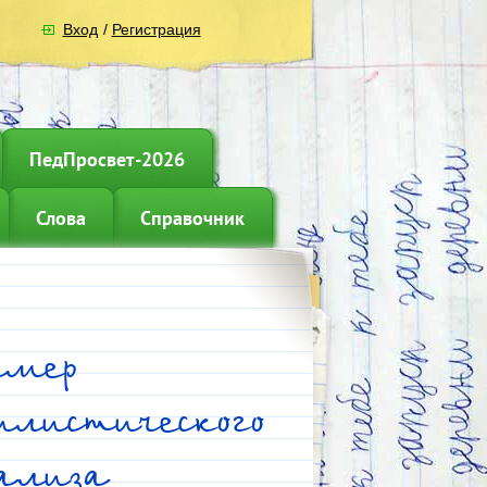
Вход
/
Регистрация
ПедПросвет-2026
Слова
Справочник
имер
илистического
ализа