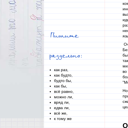
ко
ин
вы
ид
ра
не
Пишите
яз
Оч
Бе
раздельно:
бы
та
ми
как раз,
во
как будто,
бо
будто бы,
"М
как бы,
Но
всё равно,
пр
можно ли,
сж
вряд ли,
це
едва ли,
всё же,
к тому же
О