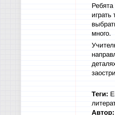
Ребята 
играть 
выбрать
много.
Учителю
направл
деталях
заостр
Теги:
Ев
литера
Автор: