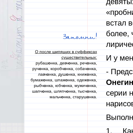
девяты
«пробни
встал в
более, 
Запомни!
лириче
О после шипящих в суффиксах
И у мен
существительных:
рубаш
о
нка, девч
о
нка, реч
о
нка,
руч
о
нка, коробч
о
нка, собач
о
нка,
- Предс
лавч
о
нка, душ
о
нка, книж
о
нка,
бумаж
о
нка, шпаж
о
нка, одеж
о
нка,
Онегин
рыбч
о
нка, юбч
о
нка, мужич
о
нка,
шапч
о
нка, шляпч
о
нка, тысч
о
нка,
серии н
мальч
о
нка, старуш
о
нка.
нарисо
Выполн
1. Как