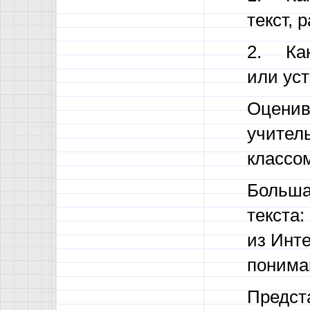
текст, 
2. Как 
или ус
Оценив
учитель
классо
Больша
текста:
из Инте
пониман
Предст