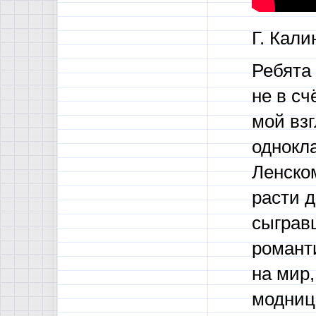
Г. Кали
Ребята 
не в сч
мой взг
однокла
Ленском
расти д
сыгравш
романти
на мир,
модниц