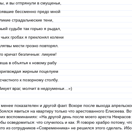
вы, и вы отпрянули в смущеньи,
оявшие бессменно предо мной
ликие страдальческие тени,
чьей судьбе так горько я рыдал,
 чьих гробах я преклонял колени
клятвы мести грозно повторял.
то кричат безличные: ликуем!
еша в объятья к новому рабу
пригвождая жирным поцелуем
счастного к позорному столбу.
Ликует враг, молчит в недоуменьи…»)
 менее показателен и другой факт. Вскоре после выхода апрельск
боялся явиться на квартиру только что арестованного Елисеева. Во
оих воспоминаниях: «На другой день после моего ареста Некрасов 
обы осведомиться: что случилось и как. Я говорю храбро потому, ч
кто из сотрудников «Современника» не решился этого сделать. Ибо 