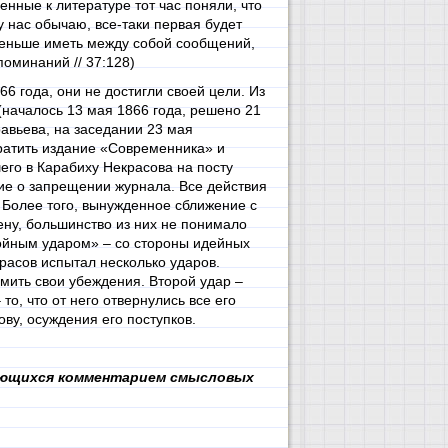
енные к литературе тот час поняли, что
у нас обычаю, все-таки первая будет
 меньше иметь между собой сообщений,
поминаний // 37:128)
6 года, они не достигли своей цели. Из
(началось 13 мая 1866 года, решено 21
равьева, на заседании 23 мая
ратить издание «Современника» и
его в Карабиху Некрасова на посту
е о запрещении журнала. Все действия
 Более того, вынужденное сближение с
ну, большинство из них не понимало
войным ударом» – со стороны идейных
расов испытал несколько ударов.
омить свои убеждения. Второй удар –
то, что от него отвернулись все его
ву, осуждения его поступков.
дающихся комментарием смысловых