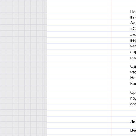
Пя
вы
Ад
«С
эк
ве
че
ап
во
Од
чт
Не
Ко
Ср
по
со
Ли
Вч