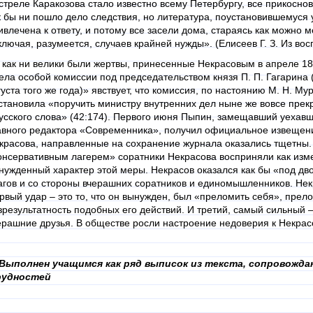
стреле Каракозова стало известно всему Петербургу, все прикоснов
к бы ни пошло дело следствия, но литература, поустановившемуся 
ивлечена к ответу, и потому все засели дома, стараясь как можно
ключая, разумеется, случаев крайней нужды». (Елисеев Г. З. Из вос
 как ни велики были жертвы, принесенные Некрасовым в апреле 186
ела особой комиссии под председательством князя П. П. Гагарина 
густа того же года)» явствует, что комиссия, по настоянию М. Н. Му
становила «поручить министру внутренних дел ныне же вовсе прек
усского слова» (42:174). Первого июня Пыпин, замещавший уехавш
авного редактора «Современника», получил официальное извещени
красова, направленные на сохранение журнала оказались тщетны.
онсервативным лагерем» соратники Некрасова восприняли как изме
нужденный характер этой меры. Некрасов оказался как бы «под д
агов и со стороны вчерашних соратников и единомышленников. Нек
рвый удар – это то, что он вынужден, был «преломить себя», прел
зрезультатность подобных его действий. И третий, самый сильный – 
ерашние друзья. В обществе росли настроение недоверия к Некрасо
 Выполнен учащимся как ряд выписок из текста, сопровож
удностей