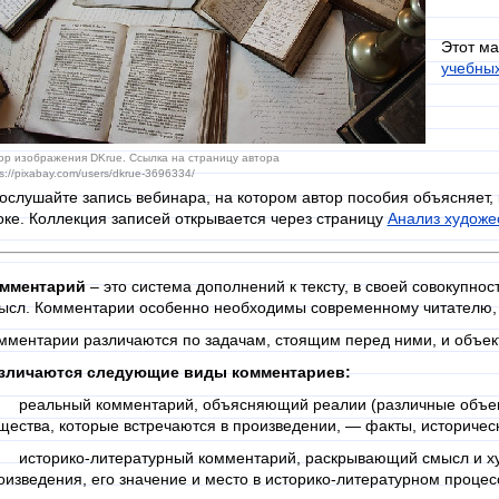
Этот ма
учебны
ор изображения DKrue. Ссылка на страницу автора
s://pixabay.com/users/dkrue-3696334/
ослушайте запись вебинара, на котором автор пособия объясняет, 
оке. Коллекция записей открывается через страницу
Анализ художес
мментарий
– это система дополнений к тексту, в своей совокупн
ысл. Комментарии особенно необходимы современному читателю, 
мментарии различаются по задачам, стоящим перед ними, и объе
зличаются следующие виды комментариев:
 реальный комментарий, объясняющий реалии (различные объек
щества, которые встречаются в произведении, — факты, историческ
 историко-литературный комментарий, раскрывающий смысл и х
оизведения, его значение и место в историко-литературном процес