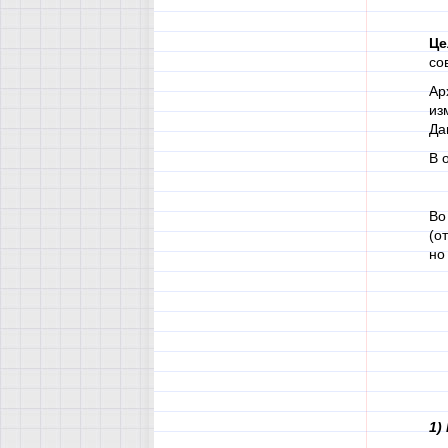
Це
со
Ар
из
Да
В 
Во
(о
но
1)