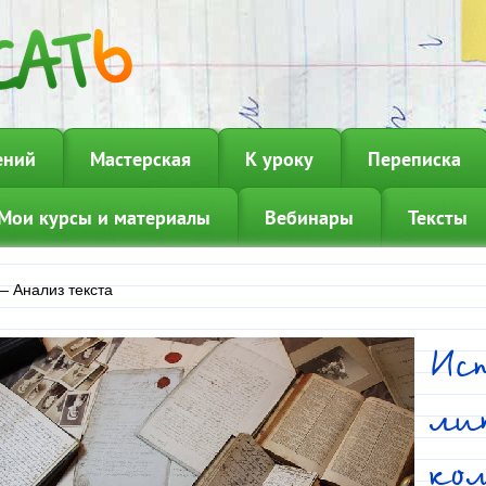
ений
Мастерская
К уроку
Переписка
Мои курсы и материалы
Вебинары
Тексты
—
Анализ текста
Ис
ли
ко