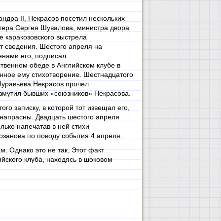
ндра II, Некрасов посетил нескольких
стера Сергея Шувалова, министра двора
ле каракозовского выстрела
т сведения. Шестого апреля на
енами его, подписал
твенном обеде в Английском клубе в
нное ему стихотворение. Шестнадцатого
Муравьева Некрасов прочел
змутил бывших «союзников» Некрасова.
го записку, в которой тот извещал его,
 напрасны. Двадцать шестого апреля
лько напечатав в ней стихи
занова по поводу события 4 апреля.
. Однако это не так. Этот факт
ийского клуба, находясь в шоковом