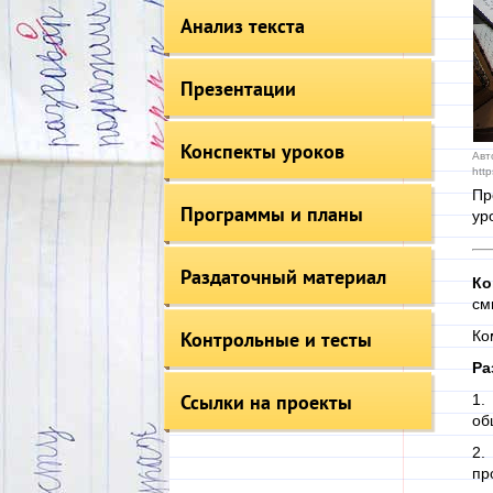
Анализ текста
Презентации
Конспекты уроков
Авт
http
Пр
Программы и планы
ур
Раздаточный материал
Ко
см
Контрольные и тесты
Ко
Ра
Ссылки на проекты
1.
об
2.
пр