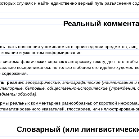
которых случаях и найти единственно верный путь разъяснения со
Реальный коммент
ль
: дать пояснения упоминаемых в произведении предметов, лиц, с
лкование и уже потом информирование.
о система фактических справок к авторскому тексту, для того чтоб
авильно воспринималось не только в общем его идейно-художестве
о содержания.
пы реалий
:
географические, этнографические (наименования и 
льклорные, бытовые, общественно-исторические (учреждения, о
едметы обихода)
.
рмы реальных комментариев разнообразны: от короткой информац
стематизированного указателей, глоссариев, или иллюстрированно
Словарный (или лингвистическ