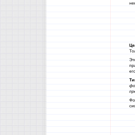
не
Це
То
Эт
пр
ег
Ти
фо
пр
Фо
си