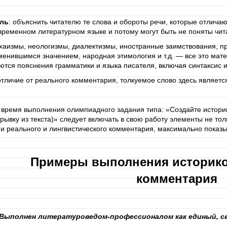
ль
: объяснить читателю те слова и обороты речи, которые отлича
временном литературном языке и потому могут быть не поняты чит
хаизмы, неологизмы, диалектизмы, иностранные заимствования, п
менившимся значением, народная этимология и т.д. — все это мат
ются пояснения грамматики и языка писателя, включая синтаксис 
отличие от реального комментария, толкуемое слово здесь являетс
 время выполнения олимпиадного задания типа: «Создайте историк
трывку из текста)» следует включать в свою работу элементы не то
 и реального и лингвистического комментария, максимально показ
Примеры выполнения историко
комментария
 Выполнен литературоведом-профессионалом как единый, с