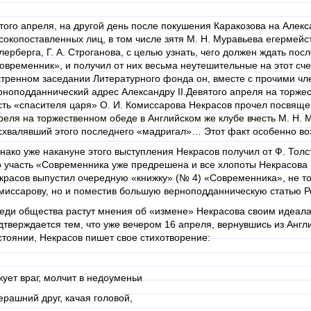
того апреля, на другой день после покушения Каракозова на Алекса
сокопоставленных лиц, в том числе зятя М. Н. Муравьева егермей
лерберга, Г. А. Строганова, с целью узнать, чего должен ждать пос
овременник», и получил от них весьма неутешительные на этот сче
стренном заседании Литературного фонда он, вместе с прочими чл
рноподданнический адрес Александру II.Девятого апреля на торжес
сть «спасителя царя» О. И. Комиссарова Некрасов прочел посвяще
реля на торжественном обеде в Английском же клубе вчесть М. Н. 
схвалявший этого последнего «мадригал»… Этот факт особенно во
нако уже накануне этого выступления Некрасов получил от Ф. Толсто
о участь «Современника уже предрешена и все хлопоты Некрасова
красов выпустил очередную «книжку» (№ 4) «Современника», не то
миссарову, но и поместив большую верноподданническую статью Ро
еди общества растут мнения об «измене» Некрасова своим идеалам
дтверждается тем, что уже вечером 16 апреля, вернувшись из Англ
стоянии, Некрасов пишет свое стихотворение:
кует враг, молчит в недоуменьи
ерашний друг, качая головой,