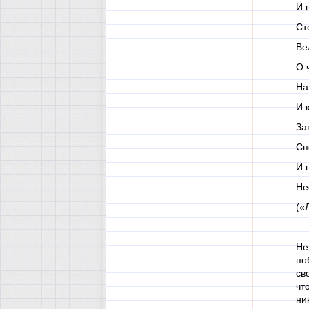
И 
Ст
Ве
О 
На
И 
За
Сп
И 
Не
(«
Не
по
св
чт
ни