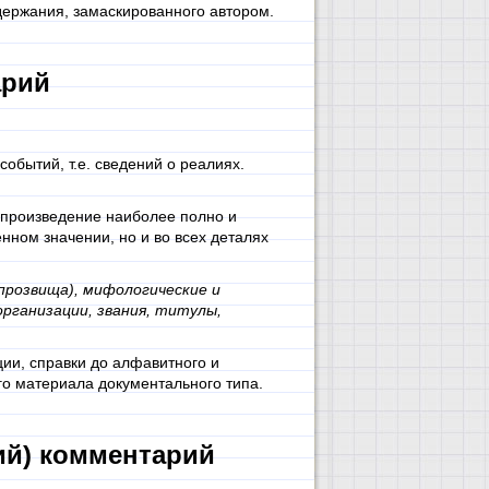
держания, замаскированного автором.
арий
обытий, т.е. сведений о реалиях.
ы произведение наиболее полно и
нном значении, но и во всех деталях
прозвища), мифологические и
рганизации, звания, титулы,
ии, справки до алфавитного и
го материала документального типа.
ий) комментарий