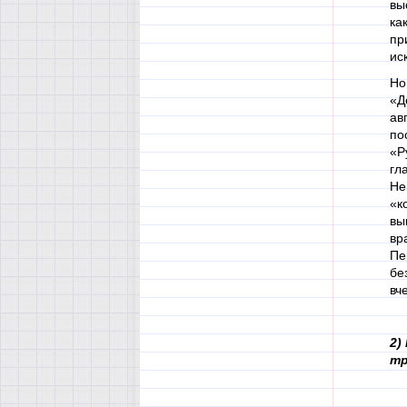
вы
ка
пр
ис
Но
«Д
ав
по
«Р
гл
Не
«к
вы
вр
Пе
бе
вч
2)
тр