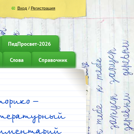
Вход
/
Регистрация
ПедПросвет-2026
Слова
Справочник
торико-
тературный
мментарий