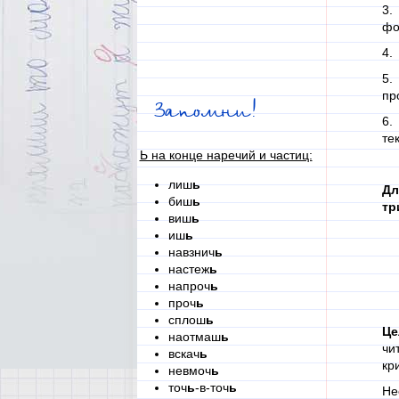
3.
фо
4.
5.
пр
Запомни!
6.
те
Ь на конце наречий и частиц:
лиш
ь
Дл
биш
ь
тр
виш
ь
иш
ь
навзнич
ь
настеж
ь
напроч
ь
проч
ь
сплош
ь
Це
наотмаш
ь
чи
вскач
ь
кр
невмоч
ь
точ
ь
-в-точ
ь
Не