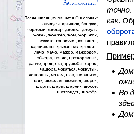
Запомни!
точно, 
После шипящих пишется О в словах:
как
. Об
ан
чо
усы, арти
шо
к, банд
жо
,
бор
жо
ми, д
жо
кер, д
жо
нка, д
жо
уль,
оборот
жо
кей,
жо
нглёр,
жо
м,
жо
р,
жо
х,
правило
из
жо
га, каприч
чо
, капю
шо
н,
корни
шо
ны, кры
жо
вник, крю
шо
н,
ле
чо
, ма
чо
, ма
жо
р, ма
жо
рдом,
Пример
об
жо
ра, пон
чо
, про
жо
рливый,
ран
чо
, трещотка, тру
що
бы, хар
чо
,
ча
що
ба,
чо
каться,
чо
кнутый,
Дом
чо
порный,
чо
хом, шов,
шо
винизм,
ожи
шо
к,
шо
колад,
шо
мпол,
шо
рох,
шо
рты,
шо
ры,
шо
рник,
шо
ссе,
Во 
шо
тландец,
шо
фёр.
здес
Дом