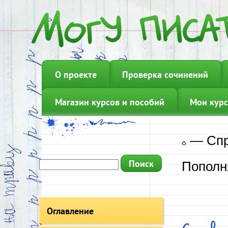
О проекте
Проверка сочинений
Магазин курсов и пособий
Мои курс
—
Сп
Пополн
Оглавление