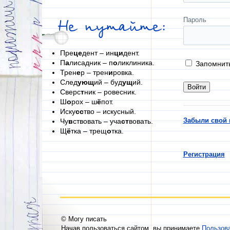
Пароль
Не путайте:
Пре
це
дент – ин
ци
дент.
П
а
лисадник – п
о
ликлиника.
Запомнит
Трен
е
р – трен
и
ровка.
След
ующ
ий – буд
ущ
ий.
Сверс
т
ник – ровесник.
Ш
о
рох – ш
ё
пот.
Иску
сс
тво – искусный.
Забыли свой 
Чу
в
ствовать – уча
ст
вовать.
Щ
ё
тка – трещ
о
тка.
Регистрация
© Могу писать
Начав пользоваться сайтом, вы принимаете
Пользов