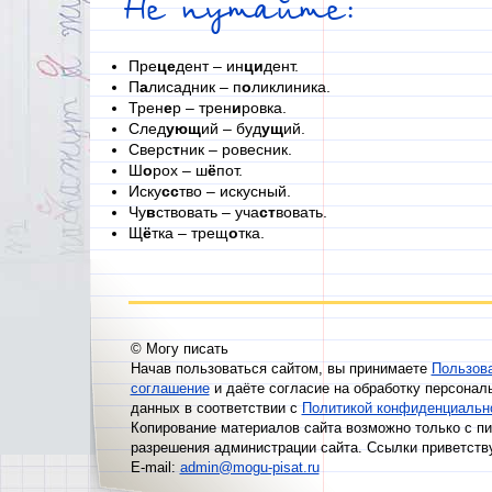
Не путайте:
Пре
це
дент – ин
ци
дент.
П
а
лисадник – п
о
ликлиника.
Трен
е
р – трен
и
ровка.
След
ующ
ий – буд
ущ
ий.
Сверс
т
ник – ровесник.
Ш
о
рох – ш
ё
пот.
Иску
сс
тво – искусный.
Чу
в
ствовать – уча
ст
вовать.
Щ
ё
тка – трещ
о
тка.
© Могу писать
Начав пользоваться сайтом, вы принимаете
Пользов
соглашение
и даёте согласие на обработку персонал
данных в соответствии с
Политикой конфиденциальн
Копирование материалов сайта возможно только с п
разрешения администрации сайта. Ссылки приветств
E-mail:
admin@mogu-pisat.ru