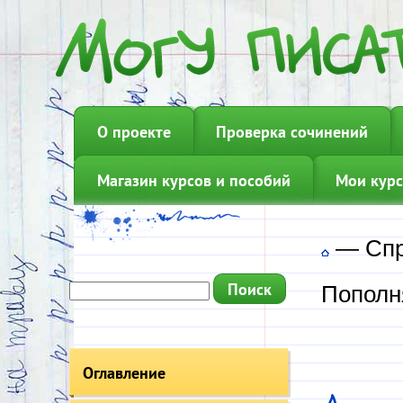
О проекте
Проверка сочинений
Магазин курсов и пособий
Мои курс
—
Сп
Пополн
Оглавление