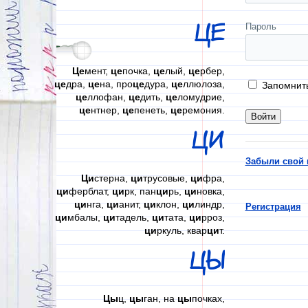
ЦЕ
Пароль
Це
мент,
це
почка,
це
лый,
це
рбер,
це
дра,
це
на, про
це
дура,
це
ллюлоза,
Запомнит
це
ллофан,
це
дить,
це
ломудрие,
це
нтнер,
це
пенеть,
це
ремония.
ЦИ
Забыли свой 
Ци
стерна,
ци
трусовые,
ци
фра,
ци
ферблат,
ци
рк, пан
ци
рь,
ци
новка,
ци
нга,
ци
анит,
ци
клон,
ци
линдр,
Регистрация
ци
мбалы,
ци
тадель,
ци
тата,
ци
рроз,
ци
ркуль, квар
ци
т.
ЦЫ
Цы
ц,
цы
ган, на
цы
почках,