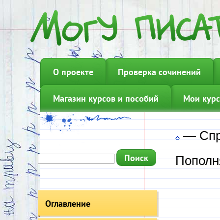
О проекте
Проверка сочинений
Магазин курсов и пособий
Мои курс
—
Сп
Пополн
Оглавление