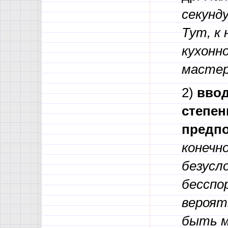
секунду
Тут, к
кухонн
мастер
2)
ввод
степен
предпо
конечно
безусл
бесспо
вероят
быть м