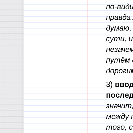
по-види
правда 
думаю,
сути, 
незаче
путём 
дороги
3)
ввод
послед
значит,
между 
того, 