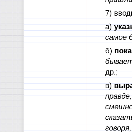
7) ввод
а)
указ
самое 
б)
пока
бывает
др.;
в)
выра
правде
смешно 
сказат
говоря,