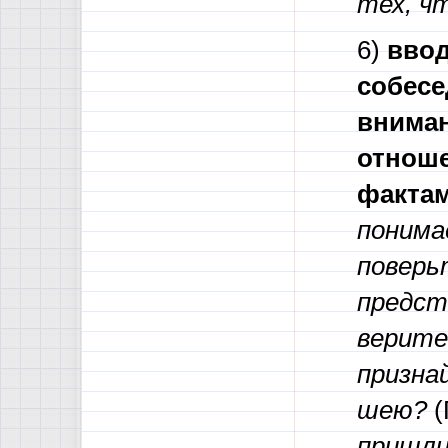
тех, чт
6)
ввод
собесе
вниман
отноше
фактам 
понимае
поверь
предст
верите
призна
шею?
(
пришл