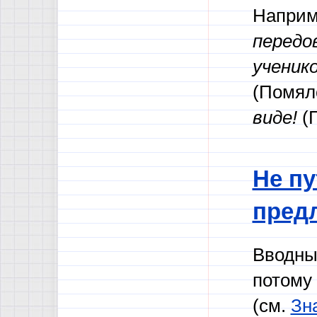
Наприм
передо
ученико
(Помял
виде!
(Г
Не пу
пред
Вводны
потому
(см.
Зн