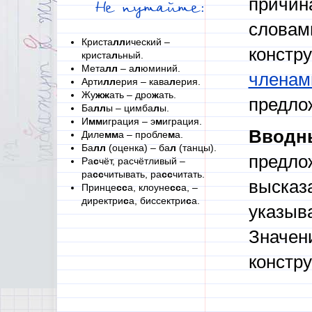
причина
Не путайте:
словам
Криста
лл
ический –
констр
криста
л
ьный.
Мета
лл
– а
л
юминий.
членам
Арти
лл
ерия – кава
л
ерия.
Жу
жж
ать – дро
ж
ать.
предлож
Ба
лл
ы – цимба
л
ы.
И
мм
играция – э
м
играция.
Вводн
Диле
мм
а – пробле
м
а.
Ба
лл
(оценка) – ба
л
(танцы).
предло
Ра
с
чёт, расчётливый –
ра
сс
читывать, ра
сс
читать.
высказ
Принце
сс
а, клоуне
сс
а, –
директри
с
а, биссектри
с
а.
указыва
Значен
констру