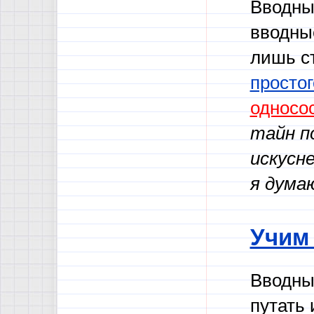
Вводны
вводные
лишь ст
просто
односо
тайн п
искусн
я думаю
Учим
Вводны
путать 