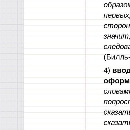
образом
первых
сторон
значит
следов
(Билль
4)
ввод
оформ
словами
попрос
сказат
сказат