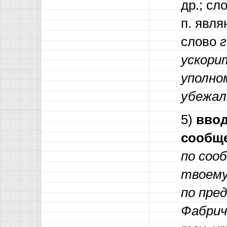
др.; сл
п. явл
слово
г
ускори
уполно
убежал
5)
ввод
сообщ
по сооб
твоему,
по пре
Фабрич