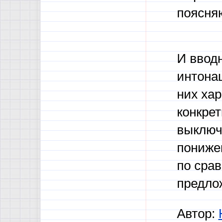
поясня
И ввод
интонац
них хар
конкре
выключ
пониже
по сра
предло
Автор: