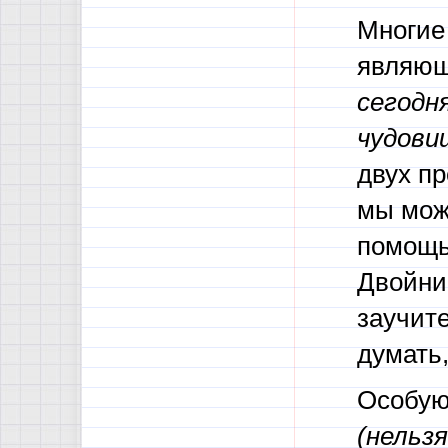
Многие
являю
сегодн
чудови
двух п
мы мож
помощь
Двойни
заучите
думать,
Особую
(нельз