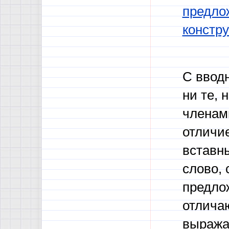
предло
констр
С ввод
ни те, 
членами
отличие
вставны
слово, 
предло
отлича
выража