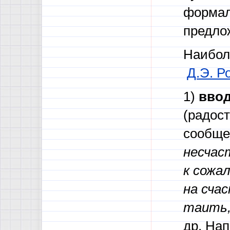
формал
предло
Наибол
Д.Э. Р
1)
ввод
(радост
сообще
несчаст
к сожал
на счас
таить,
др. На