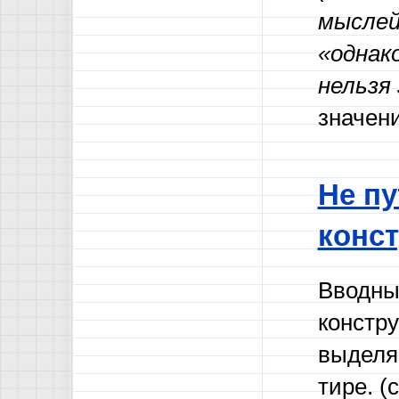
мыслей
«однак
нельзя
значени
Не пу
конст
Вводны
констру
выделя
тире. (