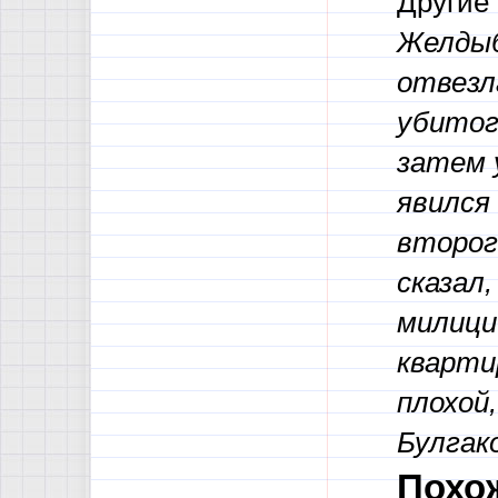
Другие
Желдыб
отвезл
убитог
затем 
явился
второг
сказал
милици
квартир
плохой,
Булгако
Похо