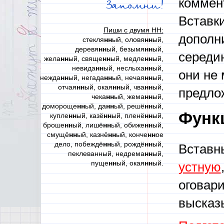
коммен
Запомни!
Вставки
Пиши с двумя НН:
дополн
стекля
нн
ый, оловя
нн
ый,
деревя
нн
ый, безымя
нн
ый,
середи
жела
нн
ый, свяще
нн
ый, медле
нн
ый,
невида
нн
ый, неслыха
нн
ый,
они не 
нежда
нн
ый, негада
нн
ый, нечая
нн
ый,
отчая
нн
ый, окая
нн
ый, чва
нн
ый,
предло
чека
нн
ый, жема
нн
ый,
домороще
нн
ый, да
нн
ый, решё
нн
ый,
Функ
купле
нн
ый, казё
нн
ый, пленё
нн
ый,
броше
нн
ый, лишё
нн
ый, обиже
нн
ый,
смущё
нн
ый, казнё
нн
ый, конче
нн
ое
дело, побеждё
нн
ый, рождё
нн
ый,
Вставн
пеклеванный, недрема
нн
ый,
пуще
нн
ый, окая
нн
ый.
устную
оговари
высказ