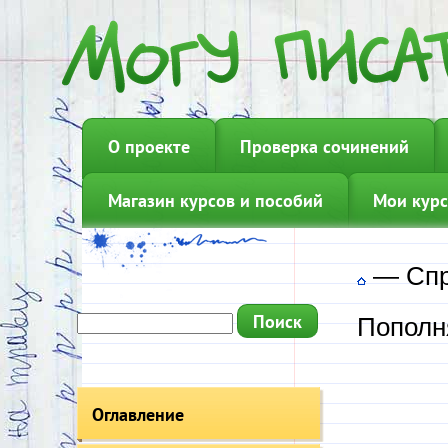
О проекте
Проверка сочинений
Магазин курсов и пособий
Мои курс
—
Сп
Пополн
Оглавление