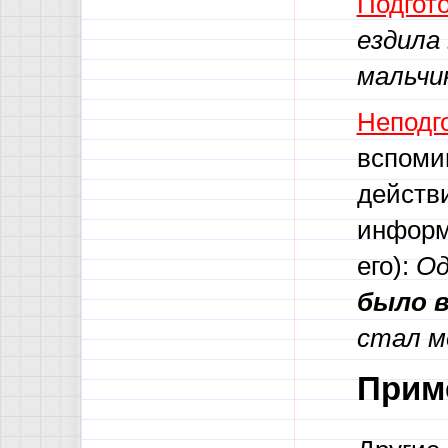
Подгот
ездила
мальчи
Неподг
вспоми
действи
информ
его):
Од
было в
стал м
Прим