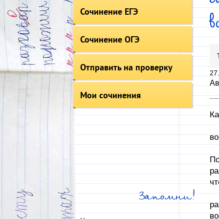
Сочинение ЕГЭ
Сочинение ОГЭ
Отправить на проверку
27
Ав
Мои сочинения
Ка
По
во
Ав
По
ра
чт
По
Запомни!
ра
во