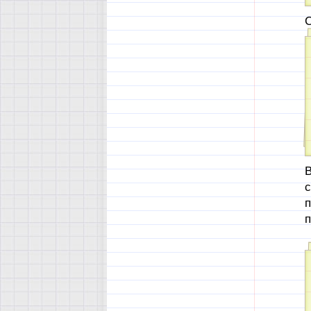
С
В
с
п
п