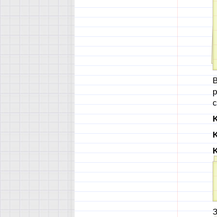
В
р
с
K
K
K
З