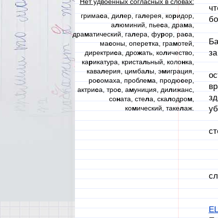
Нет удвоенных согласных в словах:
чт
грима
с
а, ди
л
ер, га
л
ерея, ко
р
идор,
бо
а
л
юминий, пье
с
а, дра
м
а,
Та
дра
м
атический, га
л
ера, фу
р
ор, ра
с
а,
Ба
ма
с
оны, опере
т
ка, гра
м
отей,
за
директри
с
а, дро
ж
ать, ко
л
ичество,
ка
р
икатура, криста
л
ьный, коло
н
ка,
Я 
кава
л
ерия, цимба
л
ы, э
м
играция,
ос
ро
с
омаха, пробле
м
а, продю
с
ер,
вр
актри
с
а, тро
с
, а
м
униция, ди
л
ижанс,
зд
со
н
ата, сте
л
а, ска
л
одро
м
,
ко
м
ический, таке
л
аж.
уб
Та
ст
Пр
сл
В 
EL