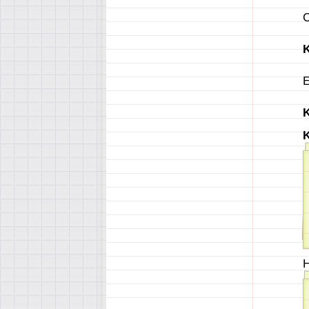
С
K
Е
K
K
Н