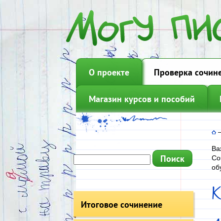
О проекте
Проверка сочин
Магазин курсов и пособий
Ва
Со
об
Итоговое сочинение