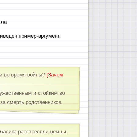
лла
риведен пример-аргумент.
им во время войны?
[Зачем
ужественным и стойким во
 за смерть родственников.
басика
расстреляли немцы.