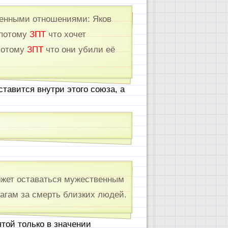
венными отношениями: Яков
потому
ЗПТ
что хочет
потому
ЗПТ
что они убили её
тавится внутри этого союза, а
ожет оставаться мужественным
агам за смерть близких людей.
ятой только в значении