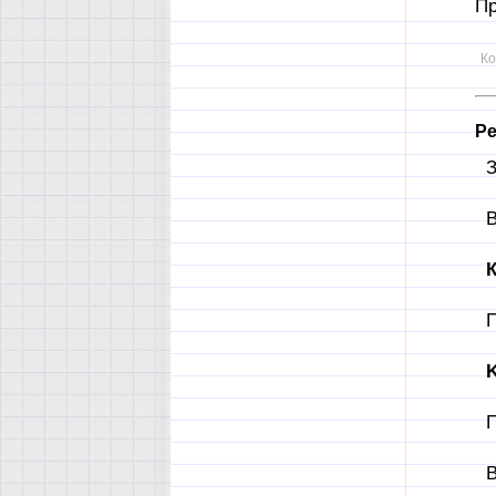
Пр
Ко
Ре
З
В
К
П
K
П
В