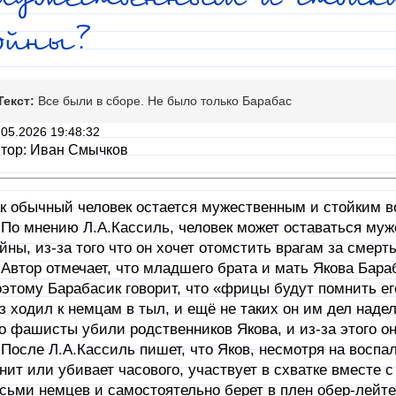
войны?
Текст:
Все были в сборе. Не было только Барабас
.05.2026 19:48:32
тор: Иван Смычков
к обычный человек остается мужественным и стойким в
 мнению Л.А.Кассиль, человек может оставаться муж
йны, из-за того что он хочет отомстить врагам за смерт
тор отмечает, что младшего брата и мать Якова Бара
этому Барабасик говорит, что «фрицы будут помнить его
з ходил к немцам в тыл, и ещё не таких он им дел надел
о фашисты убили родственников Якова, и из-за этого он
сле Л.А.Кассиль пишет, что Яков, несмотря на воспал
нит или убивает часового, участвует в схватке вместе 
сьми немцев и самостоятельно берет в плен обер-лейте