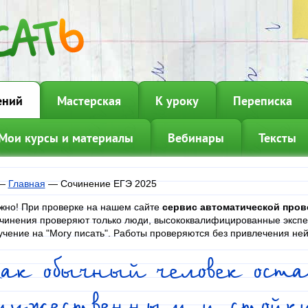
ений
Мастерская
К уроку
Переписка
Мои курсы и материалы
Вебинары
Тексты
—
Главная
—
Сочинение ЕГЭ 2025
жно! При проверке на нашем сайте
сервис автоматической про
чинения проверяют только люди, высококвалифицированные эксп
учение на "Могу писать". Работы проверяются без привлечения не
Как обычный человек ост
мужественным и стойки