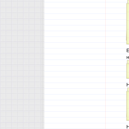
Е
н
Н
Н