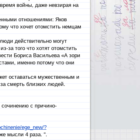
время войны, даже невзирая на
енными отношениями: Яков
ому что хочет отомстить немцам
 люди действительно могут
из-за того что хотят отомстить
вести Бориса Васильева «А зори
стами, именно потому что они
жет оставаться мужественным и
 за смерть близких людей.
сочинению с причино-
sochinenie/ege_new/?
же мысли 4 раза. ".