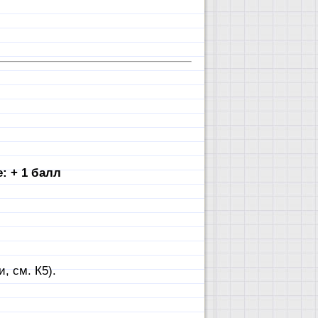
: + 1 балл
, см. К5).