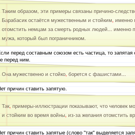
Таким образом, эти примеры связаны причино-следст
Барабасик остаётся мужественным и стойким
,
именно 
отомстить немцам за смерть родных людей... именно 
мужа, который был пограничником.
сли перед составным союзом есть частица, то запятая с
е перед ним.
Она мужественно и стойко
,
борется с фашистами...
ет причин ставить запятую.
Так
,
примеры-иллюстрации показывают, что человек м
и стойким во время войны
,
из-за желания отомстить вр
ет причин ставить запятые (слово "так" выделяется зап