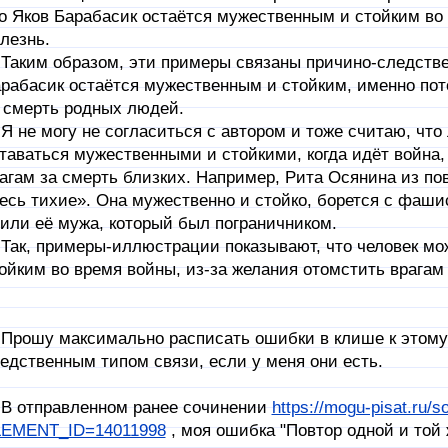
о Яков Барабасик остаётся мужественным и стойким во 
лезнь.
ким образом, эти примеры связаны причино-следств
рабасик остаётся мужественным и стойким, именно пот
 смерть родных людей.
не могу не согласиться с автором и тоже считаю, что
таваться мужественными и стойкими, когда идёт война, 
агам за смерть близких. Например, Рита Осянина из по
есь тихие». Она мужественно и стойко, борется с фаши
или её мужа, который был пограничником.
к, примеры-иллюстрации показывают, что человек мо
ойким во время войны, из-за желания отомстить врагам
ошу максимально расписать ошибки в клише к этому 
едственным типом связи, если у меня они есть.
отправленном ранее сочинении
https://mogu-pisat.ru/
EMENT_ID=14011998
, моя ошибка "Повтор одной и той 