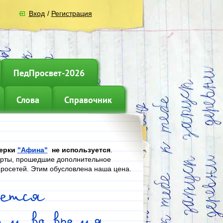
Вход
/
Регистрация
ПедПросвет-2026
Слова
Справочник
верки
"Афина"
не используется
.
ерты, прошедшие дополнительное
йросетей. Этим обусловлена наша цена.
ается
м во время