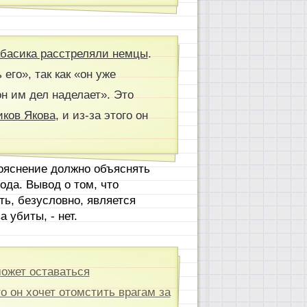
абасика расстреляли немцы
.
его», так как «он уже
он им дел наделает». Это
ков Якова
, и из-за этого он
пояснение должно объяснять
ода. Вывод о том, что
ть, безусловно, является
 убиты, - нет.
может оставаться
о он хочет отомстить врагам за