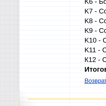
K6 - Б
K7 - С
K8 - С
K9 - С
K10 - 
K11 - 
К12 - 
Итого
Возврат