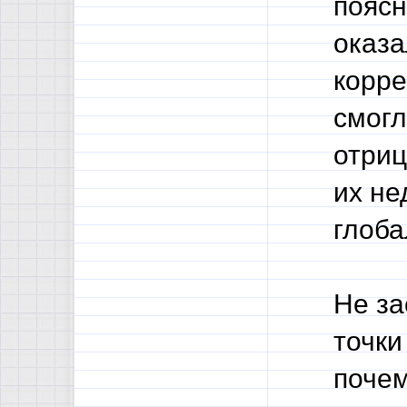
поясн
оказа
корре
смогл
отриц
их не
глоб
Не за
точки
почем