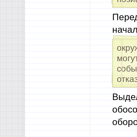
Перед
начал
окру
могу
собы
отка
Выде
обосо
оборо