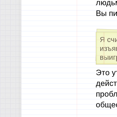
людьм
Вы пи
Я сч
изъя
выиг
Это у
дейст
пробл
общес