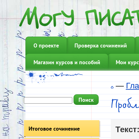
О проекте
Проверка сочинений
Магазин курсов и пособий
Мои курс
—
Гла
Проб
Итоговое сочинение
Текст