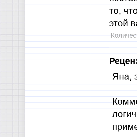
то, чт
этой 
Количест
Рецен
Яна, 
Комме
логич
приме