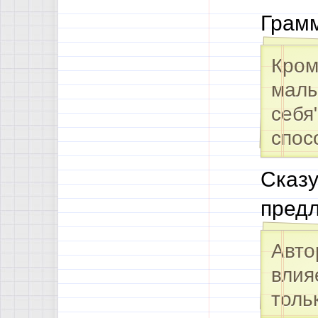
Грамм
Кром
малы
себя
спос
Сказу
пред
Авто
влия
толь