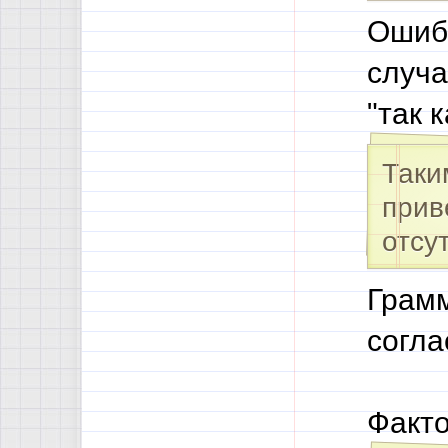
Ошибо
случа
"так к
Таки
прив
отсу
Грамм
согла
Факто