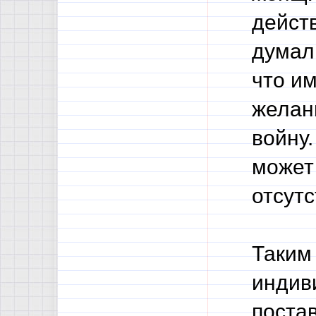
дейст
думали
что им
желан
войну
может
отсутс
Таким
индив
постав