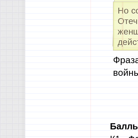
Но с
Отеч
женщ
дейс
Фраза
войны
Баллы