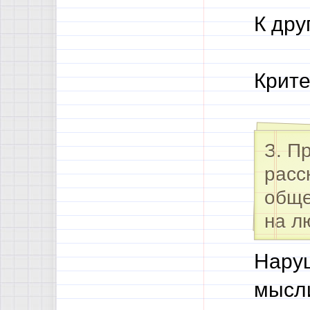
К дру
Крите
З. П
расс
обще
на л
Нару
мысли