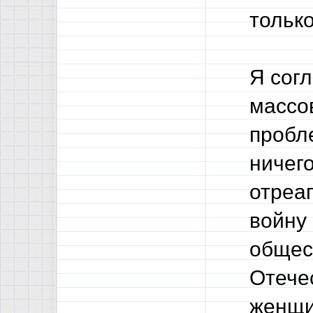
тольк
Я сог
массо
пробл
ничег
отреа
войну 
общес
Отече
женщи