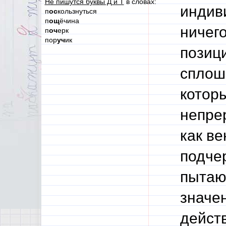
Не пишутся буквы Д и Т
в словах:
индив
п
ос
кользнуться
п
ощ
ёчина
ничег
п
оч
ерк
пор
уч
ик
позиц
сплош
которы
непре
как ве
подче
пытаюс
значе
дейст