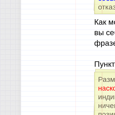
отка
Как м
вы се
фраз
Пункт
Разм
наск
инди
ниче
пози