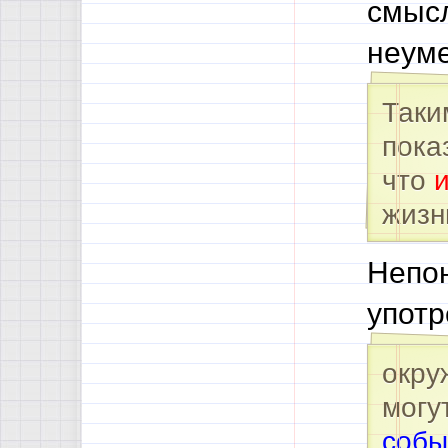
смысл
неуме
Таки
пока
что
жизн
Непон
употр
окру
могу
собы