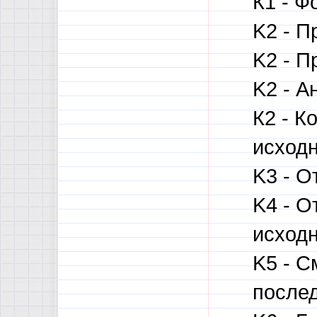
К1 - Ф
K2 - П
K2 - П
K2 - А
К2 - 
исходн
K3 - О
K4 - О
исходн
K5 - С
послед