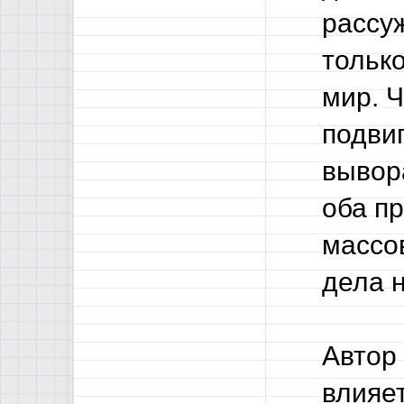
рассу
только
мир. Ч
подвиг
вывор
оба пр
массо
дела 
Автор
влияе