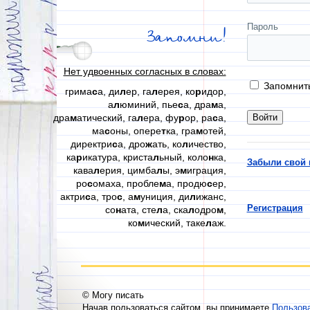
Пароль
Запомни!
Нет удвоенных согласных в словах:
Запомнит
грима
с
а, ди
л
ер, га
л
ерея, ко
р
идор,
а
л
юминий, пье
с
а, дра
м
а,
дра
м
атический, га
л
ера, фу
р
ор, ра
с
а,
ма
с
оны, опере
т
ка, гра
м
отей,
директри
с
а, дро
ж
ать, ко
л
ичество,
ка
р
икатура, криста
л
ьный, коло
н
ка,
Забыли свой 
кава
л
ерия, цимба
л
ы, э
м
играция,
ро
с
омаха, пробле
м
а, продю
с
ер,
актри
с
а, тро
с
, а
м
униция, ди
л
ижанс,
Регистрация
со
н
ата, сте
л
а, ска
л
одро
м
,
ко
м
ический, таке
л
аж.
© Могу писать
Начав пользоваться сайтом, вы принимаете
Пользов