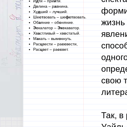
И
д
ти – при
й
ти.
Д
о
лина – р
а
внина.
форми
Ху
д
ший – лу
ч
ший.
Ше
ст
вовать – ше
фст
вовать.
жизнь
Об
а
яние – об
о
няние.
Эс
калатор –
Экс
каватор.
явлен
Хв
а
стливый – хв
о
статый.
М
а
кать – вым
о
кнуть.
спосо
Рас
ц
вести – ра
сс
вести,
Рас
ц
вет – ра
сс
вет.
одного
опред
свою 
литер
Так, в
Уайльд