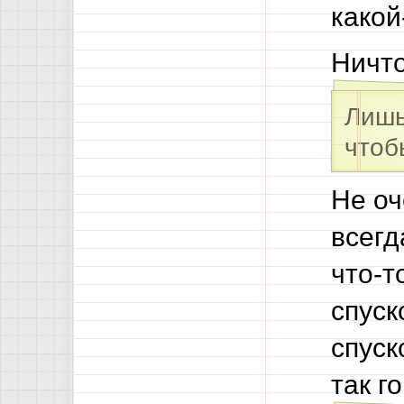
какой
Ничто
Лишь
что
Не оч
всегд
что-т
спуск
спуск
так г