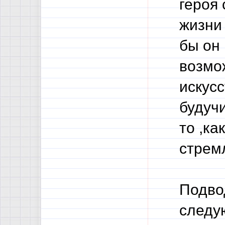
героя 
жизни 
бы он
возмо
искусс
будуч
то ,ка
стрем
Подво
следу