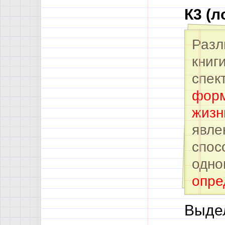
К3 (л
Разл
книг
спект
форм
жизн
явле
спос
одно
опре
Выдел