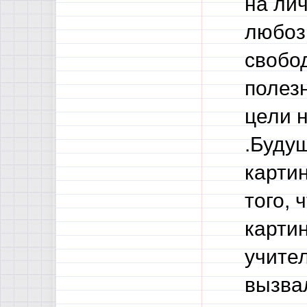
на ли
любоз
свобо
полез
цели н
.Буду
картин
того, 
карти
учите
вызвал