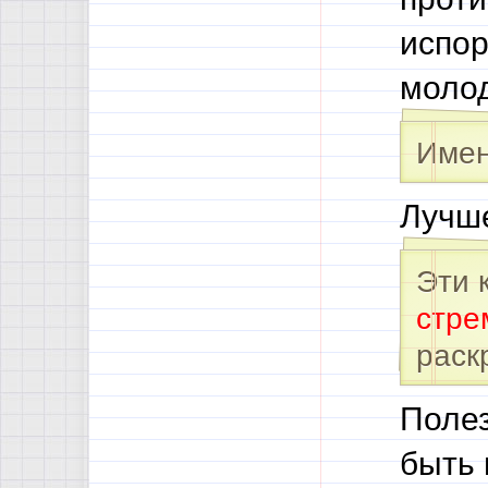
испор
моло
Имен
Лучше
Эти 
стре
раск
Полез
быть 