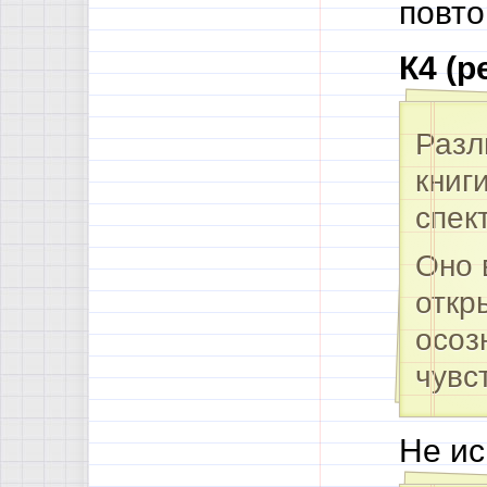
повто
К4 (р
Разл
книг
спек
Оно 
откр
осоз
чувс
Не ис