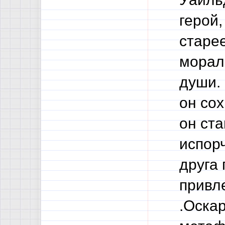
герой,
старее
морал
души. 
он сох
он ст
испор
друга
привл
.Оскар