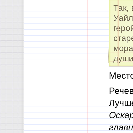
Так,
Уай
геро
стар
мора
души
Место
Речев
Лучш
Оска
главн