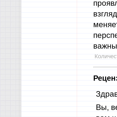
прояв
взгляд
меняе
перспе
важные
Количест
Рецен
Здрав
Вы, в