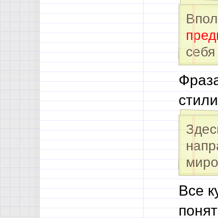
Впол
пред
себя
Фраза
стили
Здес
напр
миро
Все к
понят