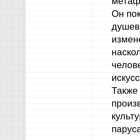
метафо
Он пок
душевн
измен
наско
челов
искусс
Также
произ
культу
паруса