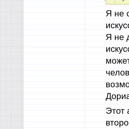
Я не 
искус
Я не 
искус
может
челов
возмо
Дориа
Этот 
второ