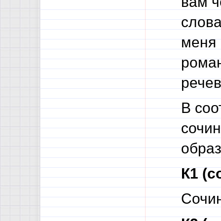
вам ч
слова
меня 
роман
речев
В соо
сочин
образ
К1 (с
Сочин