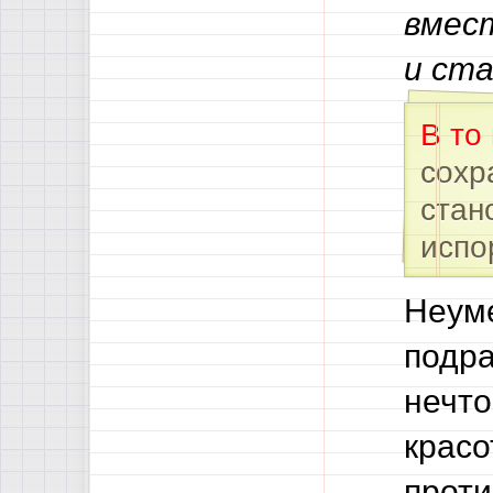
вмест
и ста
В то
сохр
стан
испо
Неум
подра
нечто
красо
проти