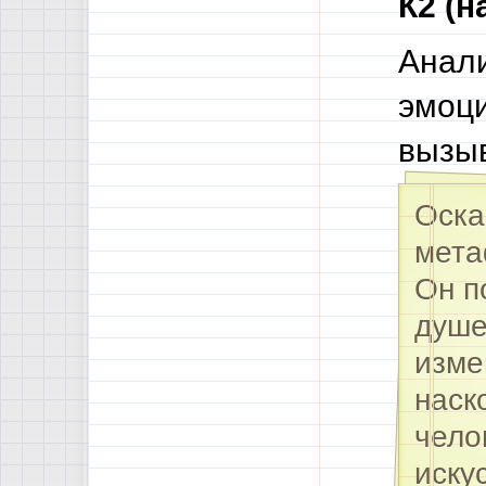
К2 (
Анали
эмоци
вызыв
Оска
мета
Он п
душе
изме
наск
чело
иску