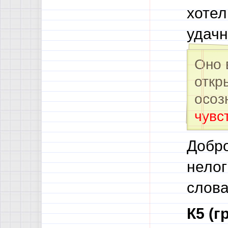
хотел
удачн
Оно 
откр
осоз
чувс
Добро
нелог
слов
К5 (г