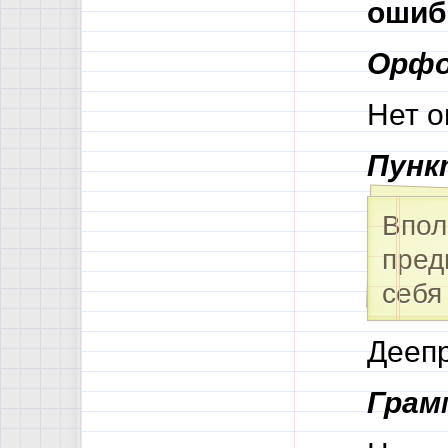
ошиб
Орфо
Нет о
Пунк
Впол
пред
себ
Деепр
Грам