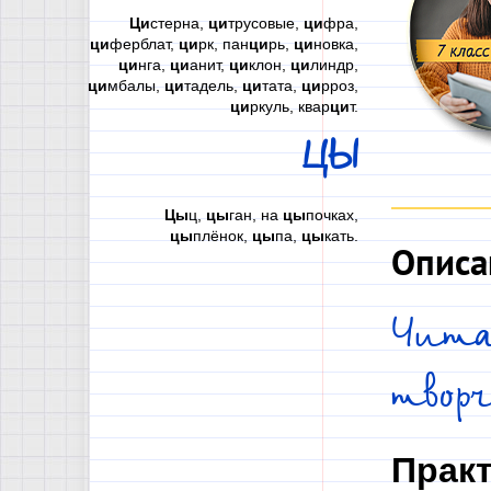
Ци
стерна,
ци
трусовые,
ци
фра,
ци
ферблат,
ци
рк, пан
ци
рь,
ци
новка,
ци
нга,
ци
анит,
ци
клон,
ци
линдр,
ци
мбалы,
ци
тадель,
ци
тата,
ци
рроз,
ци
ркуль, квар
ци
т.
ЦЫ
Цы
ц,
цы
ган, на
цы
почках,
цы
плёнок,
цы
па,
цы
кать.
Описа
Чит
твор
Практ