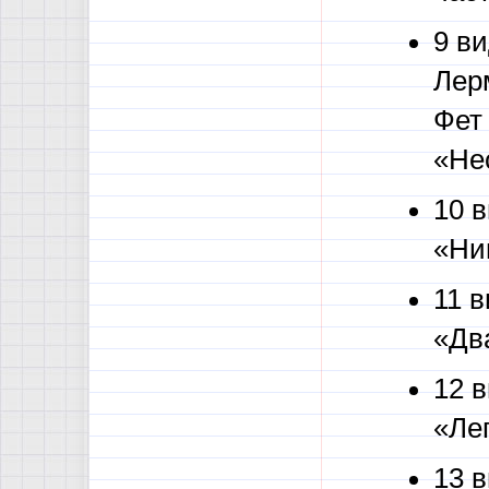
9 ви
Лер
Фет
«Не
10 в
«Ни
11 в
«Два
12 в
«Лег
13 в