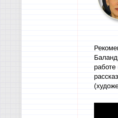
Рекоме
Балан
работе 
рассказ
(худож