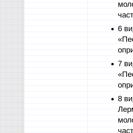
мол
част
6 в
«Пе
опри
7 в
«Пе
опри
8 ви
Лер
мол
част