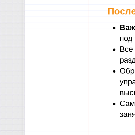
После
Важ
под
Все
раз
Обр
упр
выс
Сам
зан