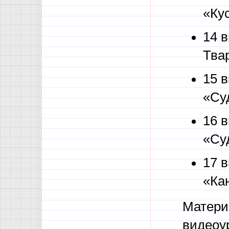
«Ку
14 в
Тва
15 в
«Суд
16 в
«Суд
17 в
«Ка
Матери
видеоу