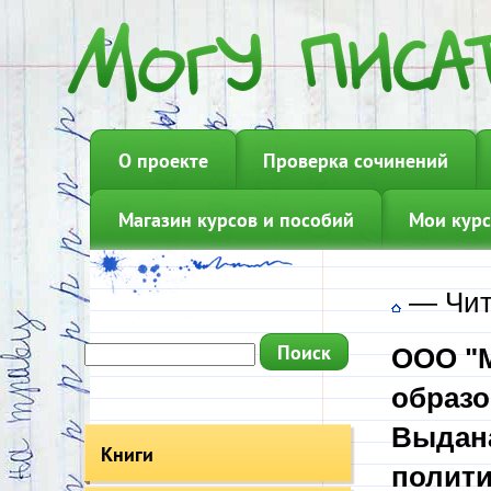
О проекте
Проверка сочинений
Магазин курсов и пособий
Мои курс
—
Чит
ООО "М
образо
Выдана
Книги
полити