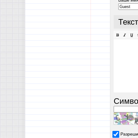
Текс
Симво
Разреши