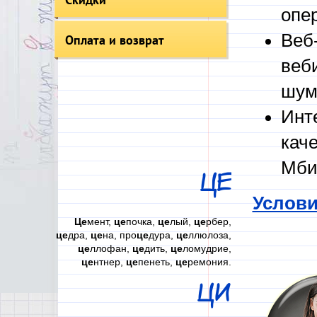
опе
Веб
Оплата и возврат
веб
шум
Инт
кач
Мби
ЦЕ
Услови
Це
мент,
це
почка,
це
лый,
це
рбер,
це
дра,
це
на, про
це
дура,
це
ллюлоза,
це
ллофан,
це
дить,
це
ломудрие,
це
нтнер,
це
пенеть,
це
ремония.
ЦИ