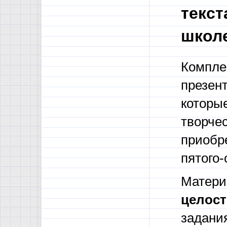
текст
школ
Компле
презен
которы
творчес
приобр
пятого-
Матери
целост
задани