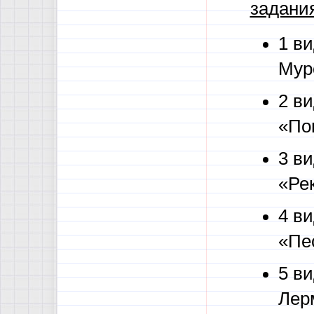
задани
1 в
Мур
2 в
«По
3 ви
«Ре
4 ви
«Пе
5 ви
Лер