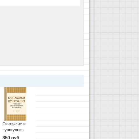
Синтаксис и
пунктуация.
7-9 классы.
350 руб