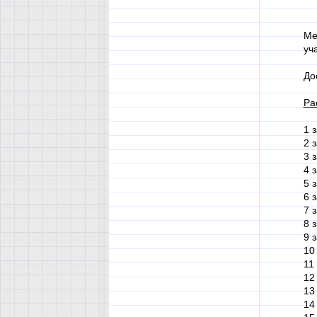
Ме
уч
До
Ра
1 
2 
3 
4 
5 
6 
7 
8 
9 
10
11
12
13
14