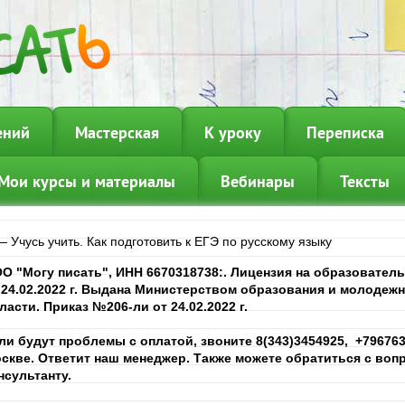
ений
Мастерская
К уроку
Переписка
Мои курсы и материалы
Вебинары
Тексты
—
Учусь учить. Как подготовить к ЕГЭ по русскому языку
О "Могу писать", ИНН
6670318738
:. Лицензия на образовател
 24.02.2022 г. Выдана Министерством образования и молодеж
ласти. Приказ №206-ли от 24.02.2022 г.
ли будут проблемы с оплатой, звоните 8(343)3454925, +7967639
скве. Ответит наш менеджер. Также можете обратиться с вопр
нсультанту.