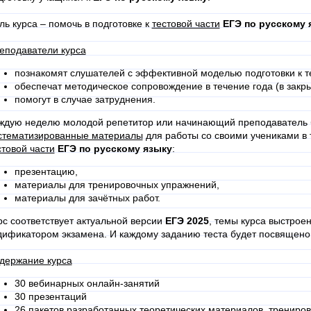
ль курса – помочь в подготовке к
тестовой части
ЕГЭ по русскому 
еподаватели курса
познакомят слушателей с эффективной моделью подготовки к т
обеспечат методическое сопровождение в течение года (в закры
помогут в случае затруднения.
ждую неделю молодой репетитор или начинающий преподаватель 
стематизированные материалы
для работы со своими учениками в 
стовой части
ЕГЭ по русскому языку
:
презентацию,
материалы для тренировочных упражнений,
материалы для зачётных работ.
рс соответствует актуальной версии
ЕГЭ 2025
, темы курса выстроен
дификатором экзамена. И каждому заданию теста будет посвящено 
держание курса
30 вебинарных онлайн-занятий
30 презентаций
26 пакетов разработанных теоретических материалов, трениров