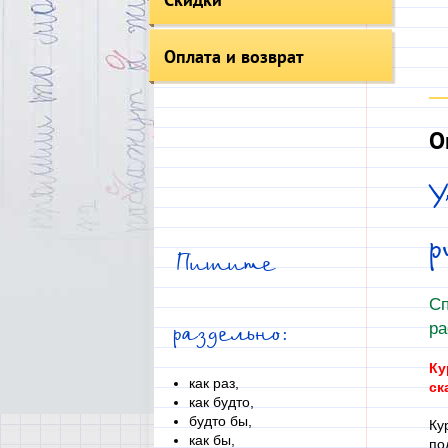
Оплата и возврат
О
У
Пишите
С
ра
раздельно:
Ку
как раз,
ск
как будто,
будто бы,
Ку
как бы,
по