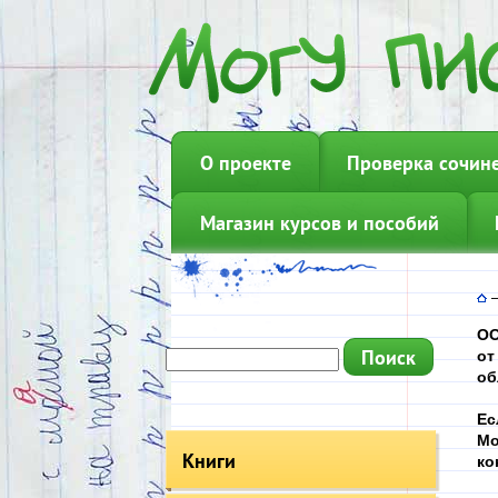
О проекте
Проверка сочин
Магазин курсов и пособий
ОО
от
об
Ес
Мо
Книги
ко