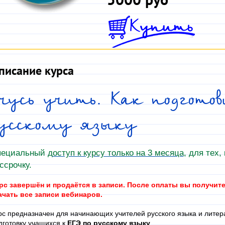
писание курса
чусь учить. Как подгото
русскому языку
пециальный
д
оступ к курсу только на 3 месяца
, для тех,
ссрочку.
рс завершён и продаётся в записи. После оплаты вы получит
ачать все записи вебинаров.
рс предназначен для начинающих учителей русского языка и литер
дготовку учащихся к
ЕГЭ по русскому языку
.