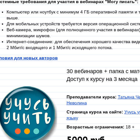
стемные требования для участия в вебинарах "Могу писать":
Компьютер или ноутбук с минимум 4 ГБ оперативной памяти и т
выше.
Для мобильных устройств требуется версия операционной систе
Веб-камера, микрофон (для полноценного участия в вебинарах)
минимизации шумов.
Интернет-соединение: для обеспечения хорошего качества вид
2 Мбит/с входящего и 1 Мбит/с исходящего потока.
ловия для новых авторов
30 вебинаров + папка с ма
Доступ к курсу на 3 месяца
Преподаватели курса:
Татьяна Ч
Неволина
Страница курса на сайте:
Учусь у
языку
Возрастные ограничения:
18 +
5000 руб