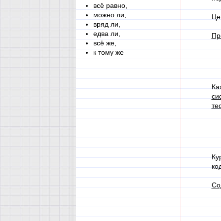
всё равно,
можно ли,
Це
вряд ли,
едва ли,
Пр
всё же,
к тому же
Ка
си
те
Ку
ко
Со