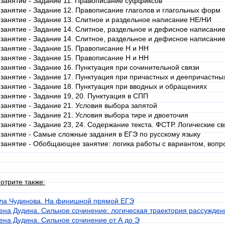
 занятие - Задание 11. Правописание суффиксов
 занятие - Задание 12. Правописание глаголов и глагольных форм
 занятие - Задание 13. Слитное и раздельное написание НЕ/НИ
 занятие - Задание 14. Слитное, раздельное и дефисное написание
 занятие - Задание 14. Слитное, раздельное и дефисное написание
 занятие - Задание 15. Правописание Н и НН
 занятие - Задание 15. Правописание Н и НН
 занятие - Задание 16. Пунктуация при сочинительной связи
 занятие - Задание 17. Пунктуация при причастных и деепричастны
 занятие - Задание 18. Пунктуация при вводных и обращениях
 занятие - Задание 19, 20. Пунктуация в СПП
 занятие - Задание 21. Условия выбора запятой
 занятие - Задание 21. Условия выбора тире и двоеточия
 занятие - Задание 23, 24. Содержание текста. ФСТР. Логические свя
 занятие - Самые сложные задания в ЕГЭ по русскому языку
 занятие - Обобщающее занятие: логика работы с вариантом, вопр
отрите также:
ла Чудинова. На финишной прямой ЕГЭ
ена Дудина. Сильное сочинение: логическая траектория рассужден
ена Дудина. Сильное сочинение от А до Э