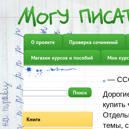
О проекте
Проверка сочинений
Магазин курсов и пособий
Мои курс
—
ССС
Дорогие
купить
Отдель
Книги
темы, 