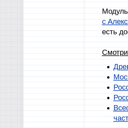
Модуль
с Алек
есть до
Смотри
Дре
Моск
Росс
Рос
Все
час