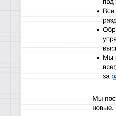
под
Все
раз
Обр
упр
выс
Мы 
все
за
р
Мы пос
новые.