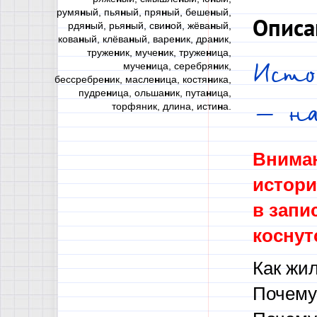
румя
н
ый, пья
н
ый, пря
н
ый, беше
н
ый,
Описа
рдя
н
ый, рья
н
ый, сви
н
ой, жёва
н
ый,
кова
н
ый, клёва
н
ый, варе
н
ик, дра
н
ик,
труже
н
ик, муче
н
ик, труже
н
ица,
Исто
муче
н
ица, серебря
н
ик,
бессребре
н
ик, масле
н
ица, костя
н
ика,
пудре
н
ица, ольша
н
ик, пута
н
ица,
– на
торфяник, длина, исти
н
а.
Вниман
истори
в запи
коснут
Как жи
Почему