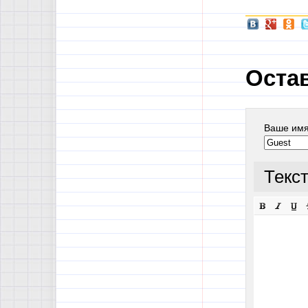
Оста
Ваше им
Текс