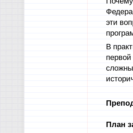
Почему
Федерац
эти во
програ
В прак
первой 
сложны
истори
Препо
План з