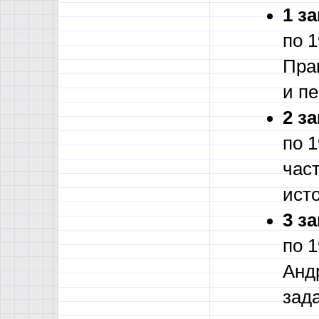
1 з
по 
Прак
и п
2 з
по 1
част
исто
3 з
по 1
Анд
зада