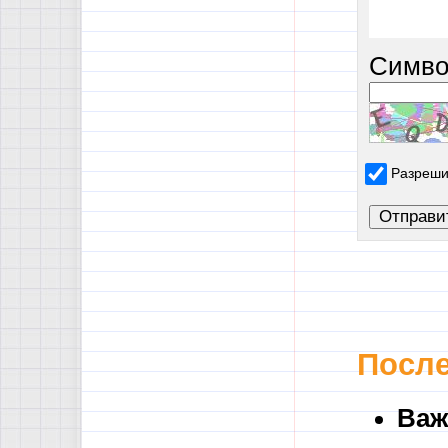
Симво
Разреши
После
Важ