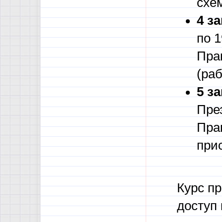
схем
4 з
по 1
Прак
(ра
5 з
Пре
Пра
при
Курс пр
доступ 