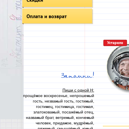
Оплата и возврат
Устарело
Запомни!
Пиши с одной Н:
прощё
н
ое воскресенье, непроше
н
ый
гость, незва
н
ый гость, гости
н
ый,
гости
н
ец, гости
н
ица, гости
н
ая,
златокова
н
ый, посажё
н
ый отец,
назва
н
ый брат, ветре
н
ый, конче
н
ый
человек, прида
н
ое, мудрё
н
ый,
ряже
н
ый, смышлё
н
ый, ю
н
ый,