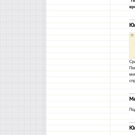
"П
вр
Ю
Ср
По
мог
сп
Ма
По
Ю