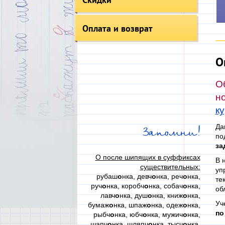
Оплата и возврат
О
О
н
к
Да
Запомни!
по
з
а
О после шипящих в суффиксах
В 
существительных:
уп
рубаш
о
нка, девч
о
нка, реч
о
нка,
те
руч
о
нка, коробч
о
нка, собач
о
нка,
об
лавч
о
нка, душ
о
нка, книж
о
нка,
Уч
бумаж
о
нка, шпаж
о
нка, одеж
о
нка,
по
рыбч
о
нка, юбч
о
нка, мужич
о
нка,
шапч
о
нка, шляпч
о
нка, тысч
о
нка,