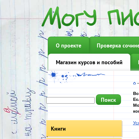
О проекте
Проверка сочин
Магазин курсов и пособий
Вс
Ес
Мо
ко
Ус
Книги