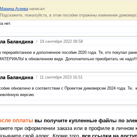
Марина Агеева
написал:
Подскажите, пожалуйста, в этом пособии отражены изменения демоверс
ка нет.
ла Баландина
/
19 сентября 2022 08:58
о переработанное и дополненное пособие 2020 года. Те, кто покупал ра
МАТЕРИАЛЫ в обновленном виде. Дополнительно приобретать не надо!!
ла Баландина
/
11 сентября 2023 16:51
собие обновлено в соответствии с Проектом демоверсии 2024 года. Те, к
новлённую версию.
осле оплаты
вы получите купленные файлы по элек
ажете при оформлении заказа или в профиле в личном к
азываете свой адрес. Кроме того,
в
се ссылки на досту