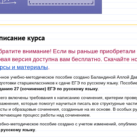
писание курса
братите внимание! Если вы раньше приобретали э
овая версия доступна вам бесплатно. Скачайте н
урсы и материалы
.
нное учебно-методическое пособие создано Баландиной Аллой Да
дготовки старшеклассников к сдаче ЕГЭ по русскому языку. Пособи
данию 27 (сочинение) ЕГЭ по русскому языку
.
него включены требования к написанию сочинения, критерии прове
ражнения, которые помогут научиться писать все структурные част
ксты и образцовые сочинения, созданные на их основе. В особых 
легчающие процесс работы над сочинением.
ебно-методическое пособие создано с учетом изменений, опублик
 русскому языку
.