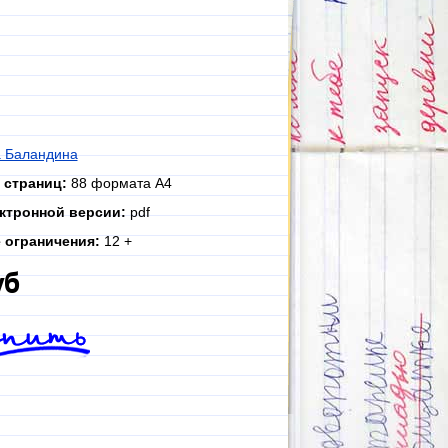
 Баландина
 страниц:
88 формата А4
ктронной версии:
pdf
 ограничения:
12 +
уб