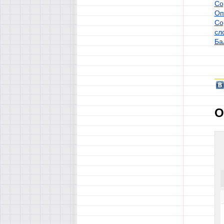
Со
Оп
Со
сл
Ба
О