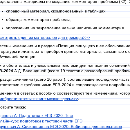
едставлены материалы по созданию комментария проблемы (К2). З
справочный материал, скомпонованный в таблицах;
образцы комментария проблемы;
упражнения на закрепление навыка написания комментария.
смотреть один из материалов для примера
>>>
есены изменения и в раздел «Позиция пишущего и ее обоснование»
тературы и жизни, зато приобрел ценные материалы, связанные с
бственной позиции.
ига обогатилась и уникальными текстами для написания сочинени
Э-2024
А.Д. Баландиной (всего 19 текстов с разнообразной проблем
разцы сочинений (всего 10 работ), составлявшие последнюю часть
ответствии с требованиями ЕГЭ-2024 и сопровождаются подробны
менения в ответах к пособию соответствуют тем изменениям, котор
иобрести ответы к книге можно здесь>>>
.
отрите также:
динова А. Подготовка к ЕГЭ 2020. Тест
лайн-к
урс подготовки к тестовой части ЕГЭ
рушевич А. Сочинение на ЕГЭ 2020. Вебинары для школьников