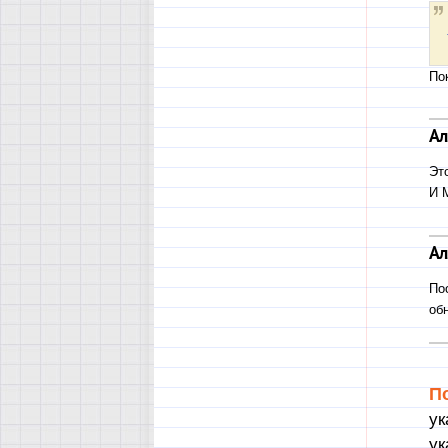
По
Ал
Эт
И 
Ал
По
об
П
ук
ук