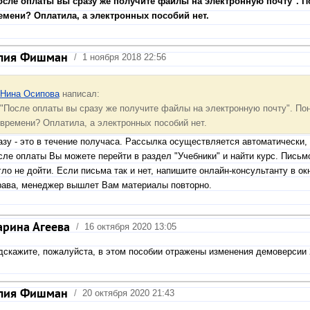
осле оплаты вы сразу же получите файлы на электронную почту". Пон
емени? Оплатила, а электронных пособий нет.
лия Фишман
/
1 ноября 2018 22:56
Нина Осипова
написал:
"После оплаты вы сразу же получите файлы на электронную почту". Понят
времени? Оплатила, а электронных пособий нет.
азу - это в течение получаса. Рассылка осуществляется автоматически, 
сле оплаты Вы можете перейти в раздел "Учебники" и найти курс. Письм
ло не дойти. Если письма так и нет, напишите онлайн-консультанту в ок
рава, менеджер вышлет Вам материалы повторно.
рина Агеева
/
16 октября 2020 13:05
дскажите, пожалуйста, в этом пособии отражены изменения демоверсии 
лия Фишман
/
20 октября 2020 21:43