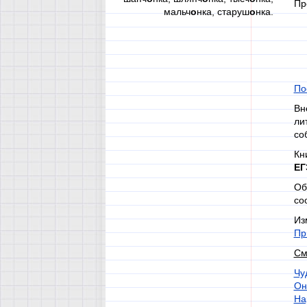
Пр
мальч
о
нка, старуш
о
нка.
По
Вн
ли
со
Кн
ЕГ
Об
со
Из
Пр
См
Чу
Он
На