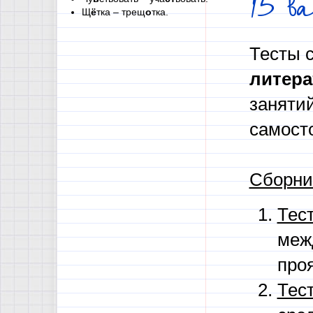
15 в
Щ
ё
тка – трещ
о
тка.
Тесты 
литера
занятий
самосто
Сборник
Тес
меж
про
Тес