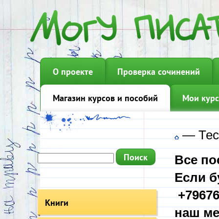
О проекте
Проверка сочинений
Магазин курсов и пособий
Мои курс
—
Тес
Все по
Если б
+79676
Книги
наш ме