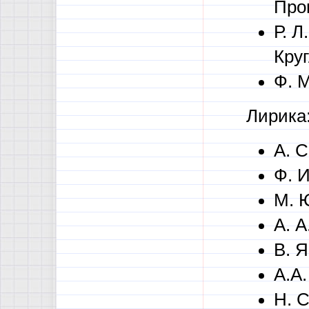
Про
Р. 
Кру
Ф. 
Лирика
А. С
Ф. И
М. 
А. А
В. Я
А.А
Н. С