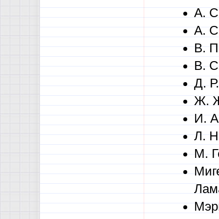
А. 
А. 
В. 
В. С
Д. Р
Ж. 
И. 
Л. Н
М. 
Миг
Лам
Мэр