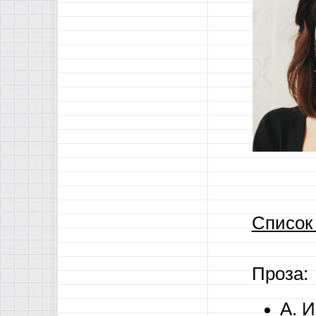
Список
Проза:
А. И