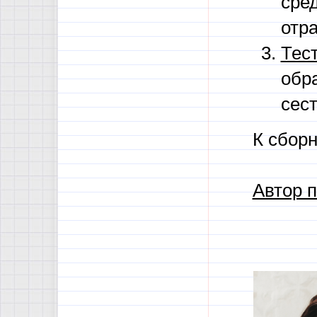
сре
отра
Тес
обра
сес
К сборн
Автор п