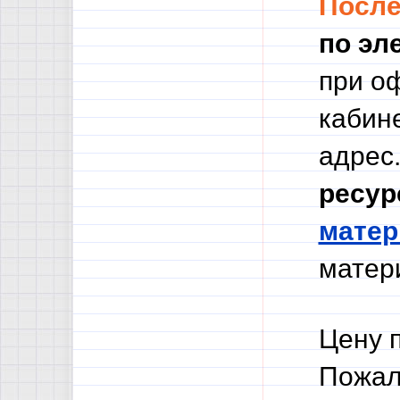
Посл
по эл
при о
кабине
адрес.
ресур
мате
матери
Цену 
Пожал