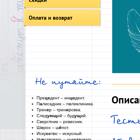
Оплата и возврат
Не путайте:
Описа
Пре
це
дент – ин
ци
дент.
П
а
лисадник – п
о
ликлиника.
Трен
е
р – трен
и
ровка.
След
ующ
ий – буд
ущ
ий.
Тест
Сверс
т
ник – ровесник.
Ш
о
рох – ш
ё
пот.
Иску
сс
тво – искусный.
Чу
в
ствовать – уча
ст
вовать.