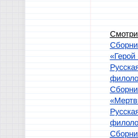
Смотри
Сборни
«Герой
Русская
филоло
Сборник
«Мертв
Русская
филоло
Сборник