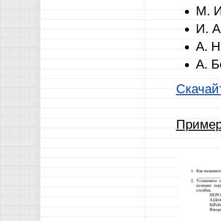
М. И
И. А
А. Н
А. Б
Скачай
Пример