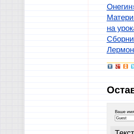
Онегин
Матери
на урок
Сборник
Лермон
Оста
Ваше им
Текс