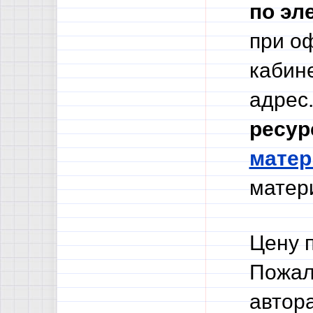
по эл
при о
кабине
адрес.
ресур
мате
матери
Цену 
Пожал
автор