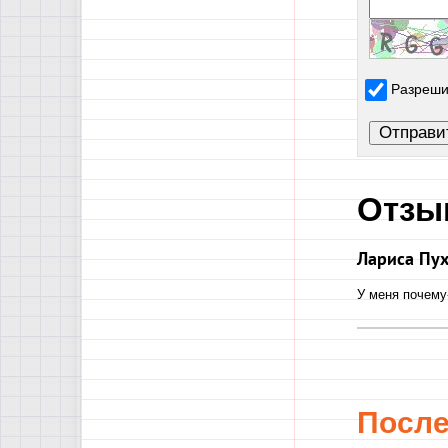
Разреши
Отзы
Лариса Пух
У меня почему-
Посл