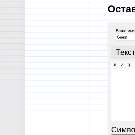
Оста
Ваше им
Текс
Симво