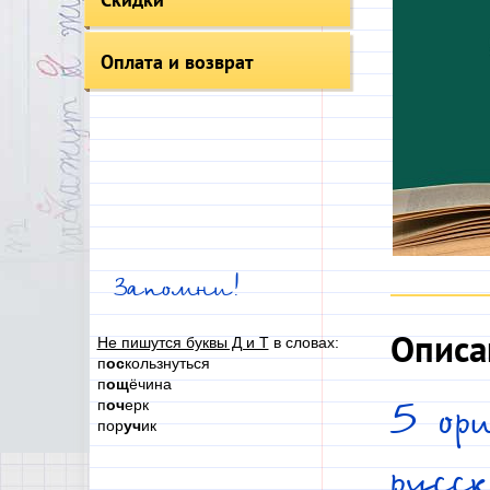
Оплата и возврат
Запомни!
Описа
Не пишутся буквы Д и Т
в словах:
п
ос
кользнуться
п
ощ
ёчина
п
оч
ерк
5 ор
пор
уч
ик
русс