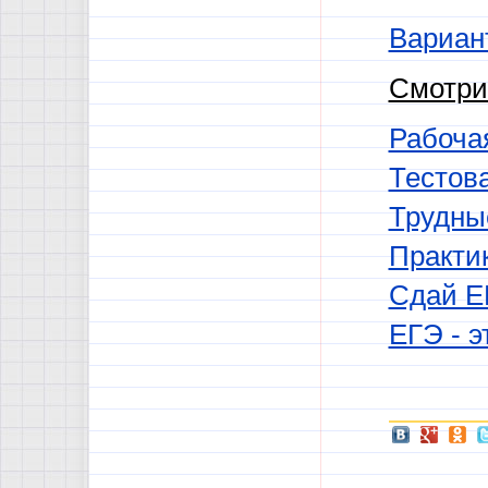
Вариан
Смотри
Рабочая
Тестов
Трудны
Практи
Сдай Е
ЕГЭ - э