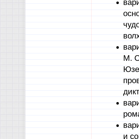
вар
осн
чуд
вол
вар
М. С
Юзе
про
дикт
вар
ром
вар
и с