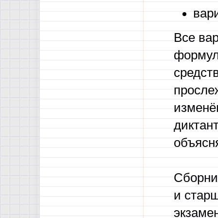
вар
Все ва
формул
средств
просле
изменён
диктант
объясн
Сборни
и стар
экзамен