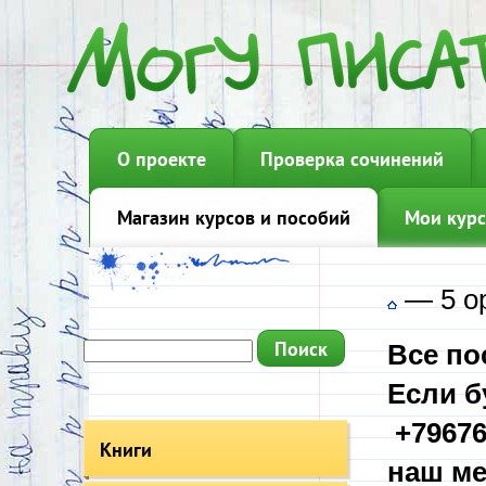
О проекте
Проверка сочинений
Магазин курсов и пособий
Мои курс
—
5 о
Все по
Если б
+79676
Книги
наш ме