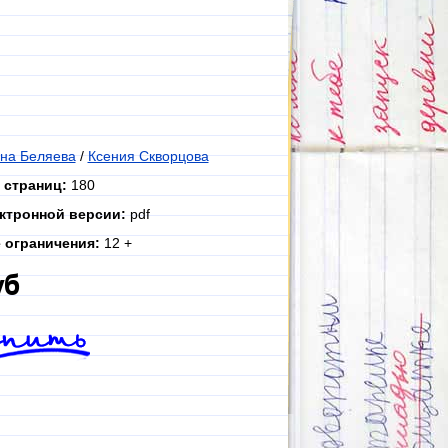
на Беляева
/
Ксения Скворцова
 страниц:
180
ктронной версии:
pdf
 ограничения:
12 +
уб