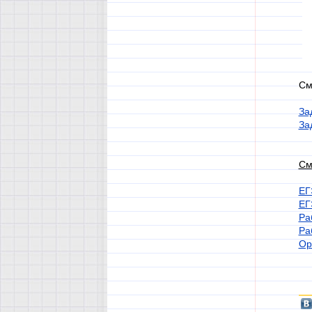
См
За
За
См
ЕГ
ЕГ
Ра
Ра
Ор