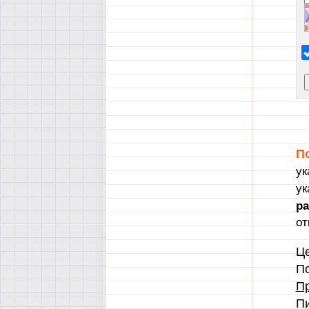
П
ук
ук
р
от
Це
По
Пр
П