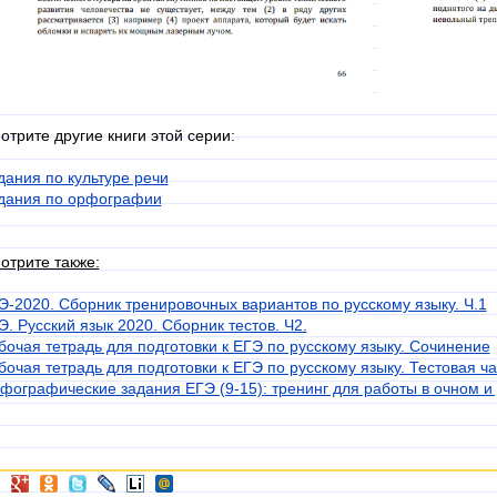
отрите другие книги этой серии:
дания по культуре речи
дания по орфографии
отрите также:
Э-2020. Сборник тренировочных вариантов по русскому языку. Ч.1
Э. Русский язык 2020. Сборник тестов. Ч2.
бочая тетрадь для подготовки к ЕГЭ по русскому языку. Сочинение
бочая тетрадь для подготовки к ЕГЭ по русскому языку. Тестовая ча
фографические задания ЕГЭ (9-15): тренинг для работы в очном 