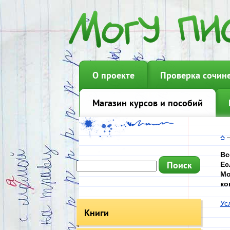
О проекте
Проверка сочин
Магазин курсов и пособий
Вс
Ес
Мо
ко
Ус
Книги