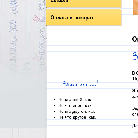
Оплата и возврат
О
В 
19
Запомни!
Эт
за
Не кто иной, как.
Не что иное, как.
За
Не кто другой, как.
сп
Не что другое, как.
Дл