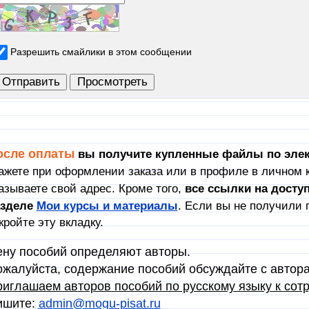
Разрешить смайлики в этом сообщении
осле оплаты
вы получите купленные файлы по элек
ажете при оформлении заказа или в профиле в личном к
азываете свой адрес. Кроме того,
в
се ссылки на досту
азделе
Мои курсы и материалы
. Если вы не получили 
кройте эту вкладку.
ну пособий определяют авторы.
жалуйста, содержание пособий обсуждайте с автор
иглашаем авторов пособий по русскому языку к сотр
ишите:
admin@mogu-pisat.ru