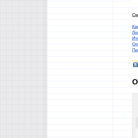
См
Ка
Ло
Ит
Оп
Пи
О