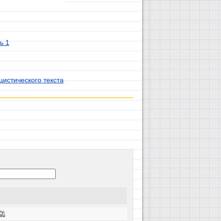
ь 1
истического текста