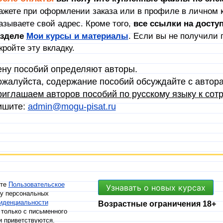
ажете при оформлении заказа или в профиле в личном к
азываете свой адрес. Кроме того,
в
се ссылки на досту
азделе
Мои курсы и материалы
. Если вы не получили 
кройте эту вкладку.
ну пособий определяют авторы.
жалуйста, содержание пособий обсуждайте с автор
иглашаем авторов пособий по русскому языку к сотр
ишите:
admin@mogu-pisat.ru
ете
Пользовательское
Узнавать о новых курсах
ку персональных
иденциальности
Возрастные ограничения 18+
только с письменного
и приветствуются.