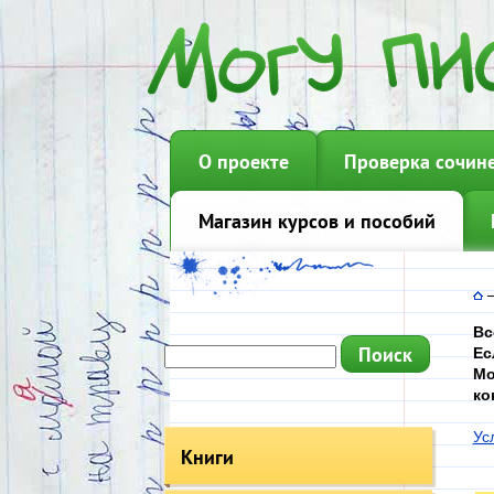
О проекте
Проверка сочин
Магазин курсов и пособий
Вс
Ес
Мо
ко
Ус
Книги