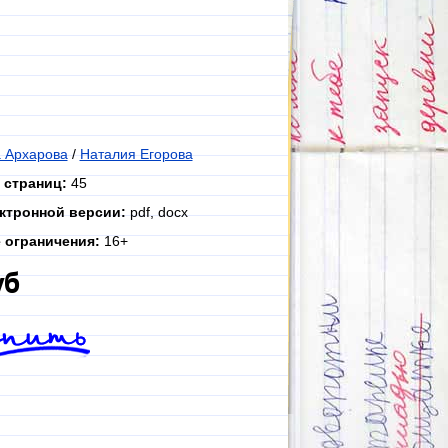
 Архарова
/
Наталия Егорова
 страниц:
45
ктронной версии:
pdf, docx
 ограничения:
16+
уб