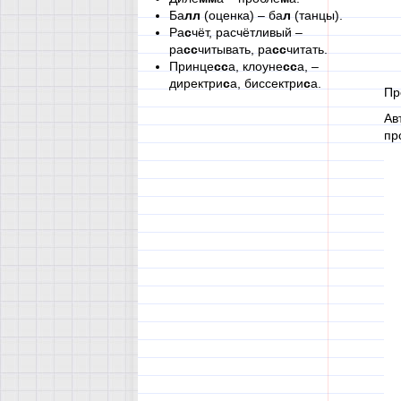
Ба
лл
(оценка) – ба
л
(танцы).
Ра
с
чёт, расчётливый –
ра
сс
читывать, ра
сс
читать.
Принце
сс
а, клоуне
сс
а, –
директри
с
а, биссектри
с
а.
Пр
Ав
пр