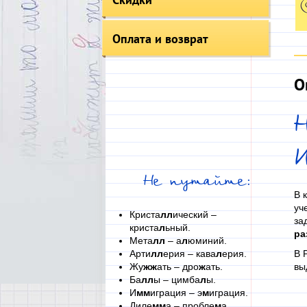
Оплата и возврат
О
Н
И
Не путайте:
В 
уч
Криста
лл
ический –
за
криста
л
ьный.
ра
Мета
лл
– а
л
юминий.
Арти
лл
ерия – кава
л
ерия.
В 
Жу
жж
ать – дро
ж
ать.
вы
Ба
лл
ы – цимба
л
ы.
И
мм
играция – э
м
играция.
Диле
мм
а – пробле
м
а.