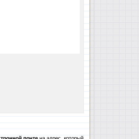
тронной почте
на адрес, который