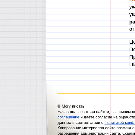
ук
ук
р
от
Це
По
Пр
П
© Могу писать
Начав пользоваться сайтом, вы принима
соглашение
и даёте согласие на обработ
данных в соответствии с
Политикой конф
Копирование материалов сайта возможно 
разрешения администрации сайта. Ссылк