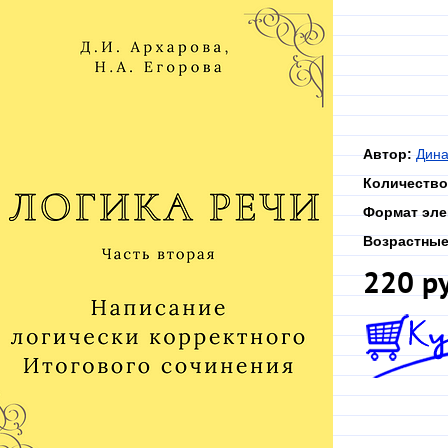
Автор:
Дина
Количество
Формат эле
Возрастные
220 р