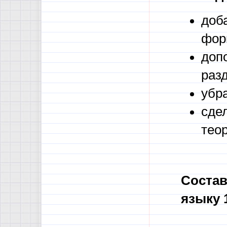
доб
фор
доп
раз
убра
сде
тео
Состав
языку 1