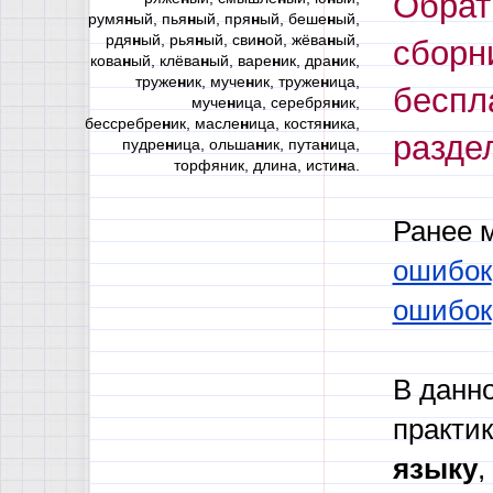
Обрат
румя
н
ый, пья
н
ый, пря
н
ый, беше
н
ый,
рдя
н
ый, рья
н
ый, сви
н
ой, жёва
н
ый,
сборн
кова
н
ый, клёва
н
ый, варе
н
ик, дра
н
ик,
труже
н
ик, муче
н
ик, труже
н
ица,
беспл
муче
н
ица, серебря
н
ик,
бессребре
н
ик, масле
н
ица, костя
н
ика,
разде
пудре
н
ица, ольша
н
ик, пута
н
ица,
торфяник, длина, исти
н
а.
Ранее 
ошибок
ошибок
В данн
практик
языку
,