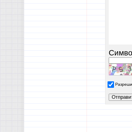
Симво
Разреши