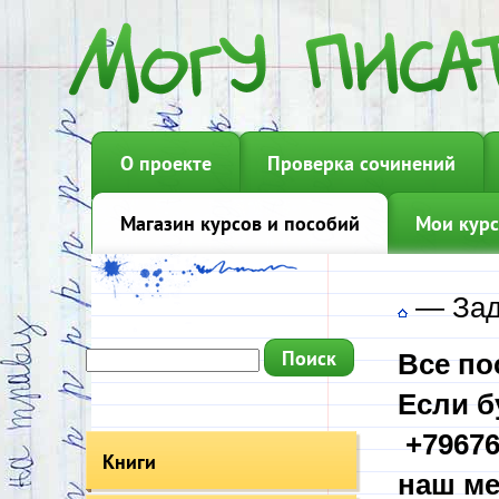
О проекте
Проверка сочинений
Магазин курсов и пособий
Мои курс
—
Зад
Все по
Если б
+79676
Книги
наш ме