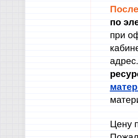
Посл
по эл
при о
кабине
адрес.
ресур
мате
матери
Цену 
Пожал