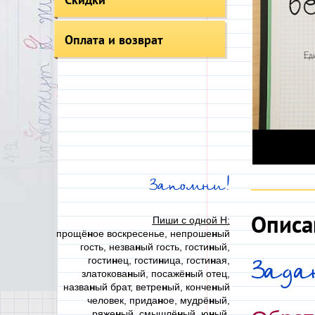
Оплата и возврат
Запомни!
Описа
Пиши с одной Н:
прощё
н
ое воскресенье, непроше
н
ый
гость, незва
н
ый гость, гости
н
ый,
гости
н
ец, гости
н
ица, гости
н
ая,
Зада
златокова
н
ый, посажё
н
ый отец,
назва
н
ый брат, ветре
н
ый, конче
н
ый
человек, прида
н
ое, мудрё
н
ый,
ряже
н
ый, смышлё
н
ый, ю
н
ый,