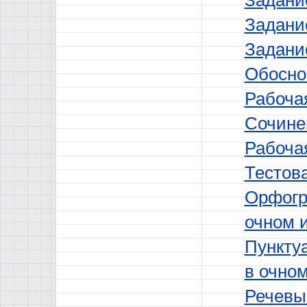
Задани
Задани
Задани
Обоснов
Рабочая
Сочине
Рабочая
Тестов
Орфогр
очном 
Пунктуа
в очно
Речевы