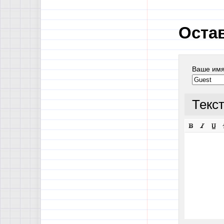
Оста
Ваше им
Текс