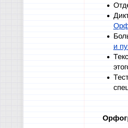
Отд
Дик
Орф
Бол
и п
Тек
этог
Тес
спе
Орфог