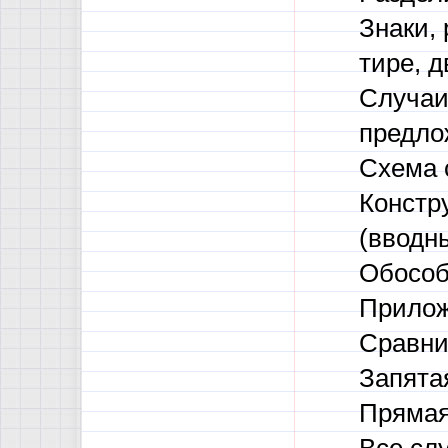
Знаки,
тире, д
Случаи
предло
Схема 
Констр
(вводн
Обособ
Прилож
Сравни
Запята
Прямая