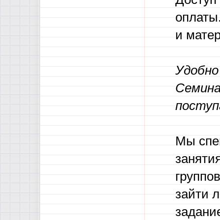
оплаты
и мате
Удобно 
Семина
поступ
Мы спе
заняти
группов
зайти 
задание