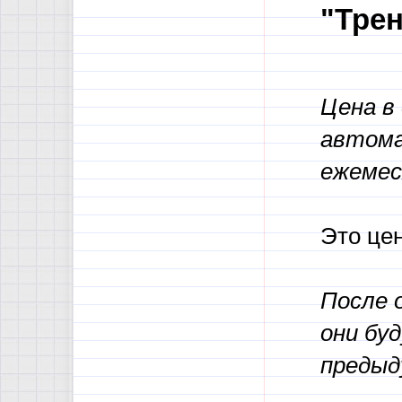
"Трен
Цена в 
автома
ежемес
Это цен
После 
они бу
предыд