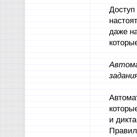
Доступ 
настоят
даже на
которые
Автома
задани
Автома
которы
и дикт
Правила