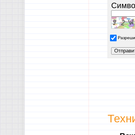
Симво
Разреши
Техн