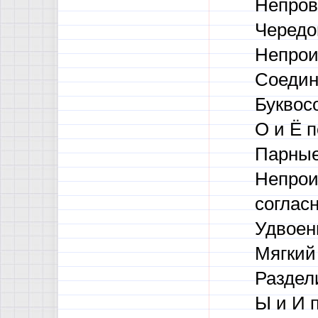
Непров
Чередо
Непрои
Соедин
Буквос
О и Ё п
Парные
Непрои
соглас
Удвоен
Мягкий
Раздел
Ы и И 