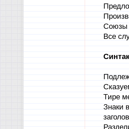
Предло
Произв
Союзы 
Все сл
Синтак
Подлеж
Сказуе
Тире м
Знаки 
заголов
Раздел