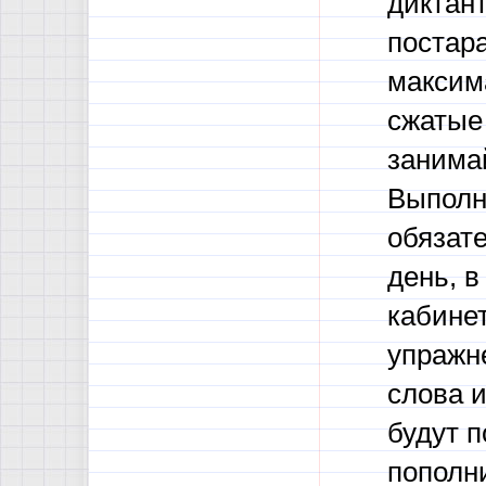
диктант
постар
максим
сжатые 
занимай
Выполня
обязате
день, в
кабинет
упражн
слова 
будут 
пополн