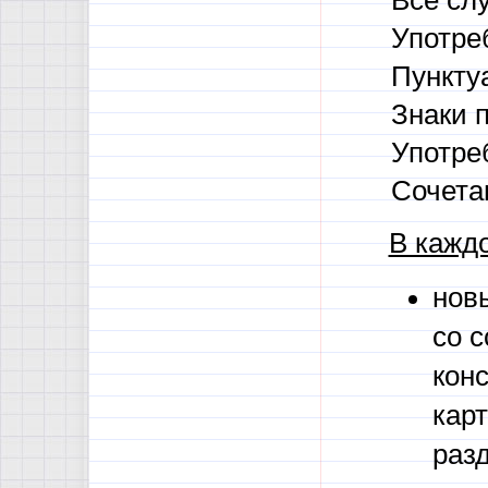
Все сл
Употре
Пункту
Знаки 
Употре
Сочетан
В кажд
нов
со 
кон
кар
разд