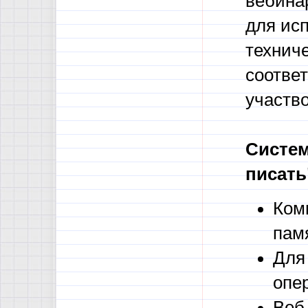
вебинар
для ис
техниче
соотве
участво
Систем
писать
Ком
пам
Для
опе
Веб-