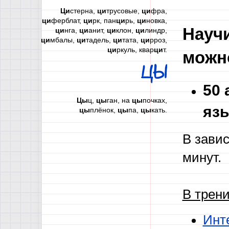
Ци
стерна,
ци
трусовые,
ци
фра,
ци
ферблат,
ци
рк, пан
ци
рь,
ци
новка,
Научи
ци
нга,
ци
анит,
ци
клон,
ци
линдр,
ци
мбалы,
ци
тадель,
ци
тата,
ци
рроз,
ци
ркуль, квар
ци
т.
можно
ЦЫ
50 
Цы
ц,
цы
ган, на
цы
почках,
язы
цы
плёнок,
цы
па,
цы
кать.
В завис
минут.
В трен
Инт