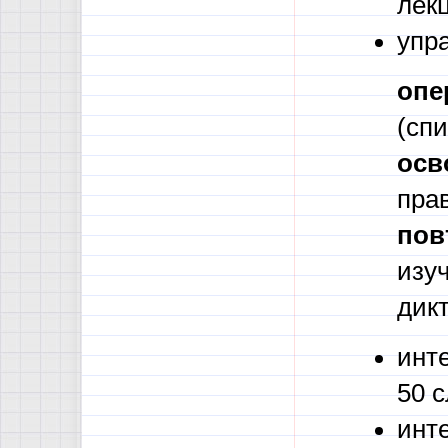
лек
упр
опе
(сп
осв
пра
пов
изу
дикт
инт
50 с
инт