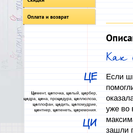
Оплата и возврат
Описа
Как 
ЦЕ
Если шк
помогли
Це
мент,
це
почка,
це
лый,
це
рбер,
оказал
це
дра,
це
на, про
це
дура,
це
ллюлоза,
це
ллофан,
це
дить,
це
ломудрие,
уже во 
це
нтнер,
це
пенеть,
це
ремония.
максим
ЦИ
зашли п