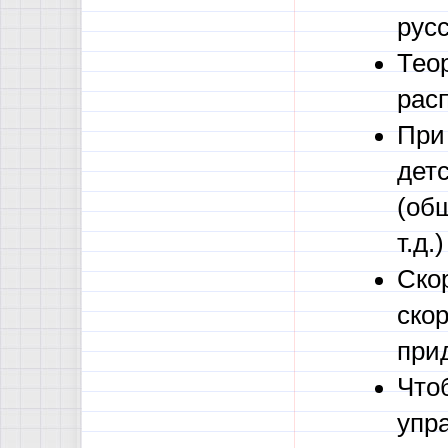
русс
Тео
расп
При
дет
(об
т.д.)
Ско
скор
прид
Что
упр