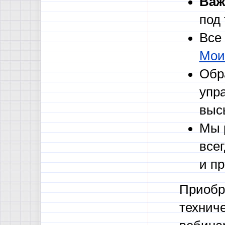
Важ
под
Все
Мои
Обр
упр
выс
Мы 
все
и п
Приобр
техниче