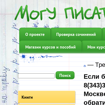
О проекте
Проверка сочинений
Магазин курсов и пособий
Мои курс
—
Тре
Если б
8(343)
Москве
Книги
обрати