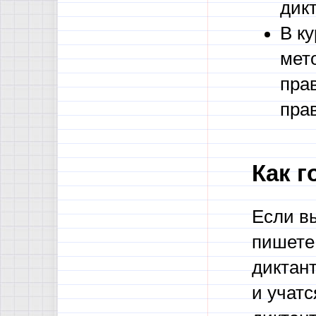
дик
В к
мет
прав
прав
Как г
Если вы
пишете
диктан
и учатс