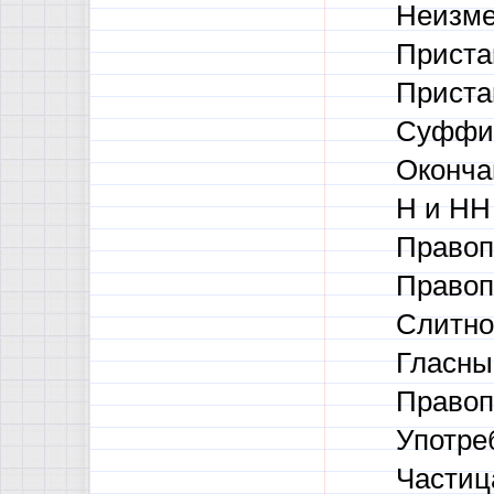
Неизме
Приста
Приста
Суффик
Оконча
Н и НН 
Правоп
Правоп
Слитно
Гласны
Правоп
Употре
Частиц