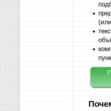
под
пре
(ил
тек
объ
ком
пун
Почем