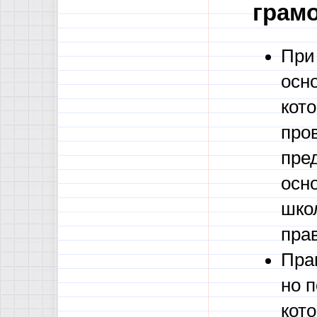
грамо
При
осн
кот
про
пре
осн
шко
пра
Пра
но п
кот