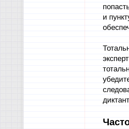
попаст
и пункт
обеспе
Тоталь
эксперт
тотальн
убедите
следов
диктан
Част