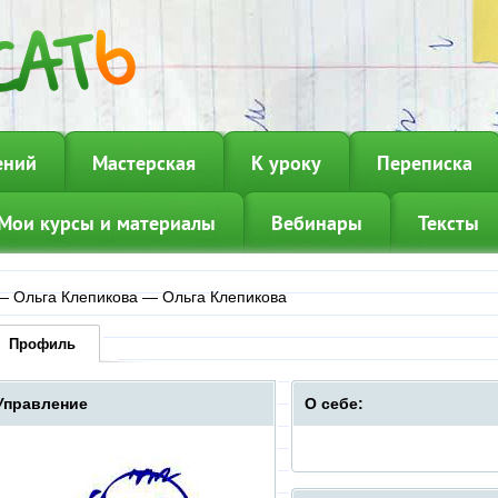
ений
Мастерская
К уроку
Переписка
Мои курсы и материалы
Вебинары
Тексты
—
Ольга Клепикова
—
Ольга Клепикова
Профиль
Управление
О себе: