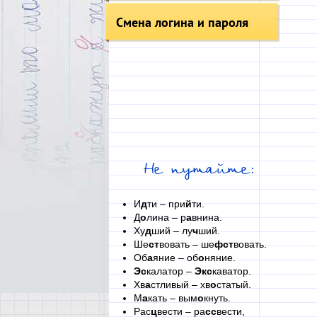
Смена логина и пароля
Не путайте:
И
д
ти – при
й
ти.
Д
о
лина – р
а
внина.
Ху
д
ший – лу
ч
ший.
Ше
ст
вовать – ше
фст
вовать.
Об
а
яние – об
о
няние.
Эс
калатор –
Экс
каватор.
Хв
а
стливый – хв
о
статый.
М
а
кать – вым
о
кнуть.
Рас
ц
вести – ра
сс
вести,