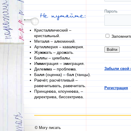
Пароль
Не путайте:
Криста
лл
ический –
криста
л
ьный.
Запомнит
Мета
лл
– а
л
юминий.
Арти
лл
ерия – кава
л
ерия.
Жу
жж
ать – дро
ж
ать.
Ба
лл
ы – цимба
л
ы.
И
мм
играция – э
м
играция.
Забыли свой 
Диле
мм
а – пробле
м
а.
Ба
лл
(оценка) – ба
л
(танцы).
Ра
с
чёт, расчётливый –
ра
сс
читывать, ра
сс
читать.
Регистрация
Принце
сс
а, клоуне
сс
а, –
директри
с
а, биссектри
с
а.
© Могу писать