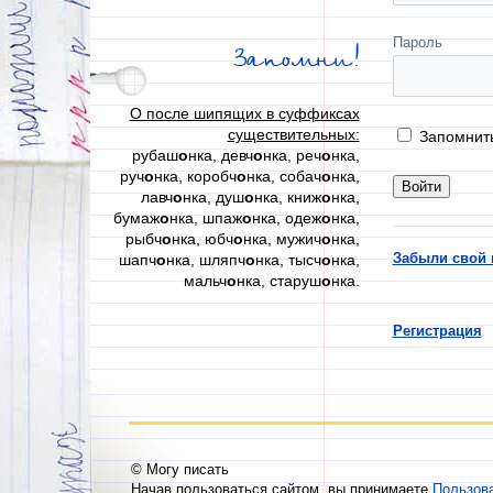
Пароль
Запомни!
О после шипящих в суффиксах
существительных:
Запомнит
рубаш
о
нка, девч
о
нка, реч
о
нка,
руч
о
нка, коробч
о
нка, собач
о
нка,
лавч
о
нка, душ
о
нка, книж
о
нка,
бумаж
о
нка, шпаж
о
нка, одеж
о
нка,
рыбч
о
нка, юбч
о
нка, мужич
о
нка,
Забыли свой 
шапч
о
нка, шляпч
о
нка, тысч
о
нка,
мальч
о
нка, старуш
о
нка.
Регистрация
© Могу писать
Начав пользоваться сайтом, вы принимаете
Пользов