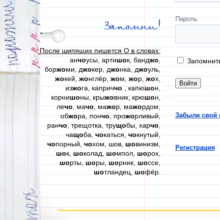
Пароль
Запомни!
После шипящих пишется О в словах:
ан
чо
усы, арти
шо
к, банд
жо
,
Запомнит
бор
жо
ми, д
жо
кер, д
жо
нка, д
жо
уль,
жо
кей,
жо
нглёр,
жо
м,
жо
р,
жо
х,
из
жо
га, каприч
чо
, капю
шо
н,
корни
шо
ны, кры
жо
вник, крю
шо
н,
ле
чо
, ма
чо
, ма
жо
р, ма
жо
рдом,
Забыли свой 
об
жо
ра, пон
чо
, про
жо
рливый,
ран
чо
, трещотка, тру
що
бы, хар
чо
,
ча
що
ба,
чо
каться,
чо
кнутый,
чо
порный,
чо
хом, шов,
шо
винизм,
Регистрация
шо
к,
шо
колад,
шо
мпол,
шо
рох,
шо
рты,
шо
ры,
шо
рник,
шо
ссе,
шо
тландец,
шо
фёр.