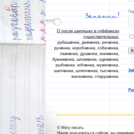
Па
Запомни!
О после шипящих в суффиксах
существительных:
рубаш
о
нка, девч
о
нка, реч
о
нка,
руч
о
нка, коробч
о
нка, собач
о
нка,
лавч
о
нка, душ
о
нка, книж
о
нка,
бумаж
о
нка, шпаж
о
нка, одеж
о
нка,
рыбч
о
нка, юбч
о
нка, мужич
о
нка,
За
шапч
о
нка, шляпч
о
нка, тысч
о
нка,
мальч
о
нка, старуш
о
нка.
Ре
© Могу писать
Начав пользоваться сайтом, вы принима