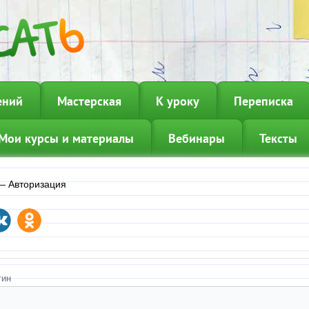
ений
Мастерская
К уроку
Переписка
Мои курсы и материалы
Вебинары
Тексты
—
Авторизация
гин