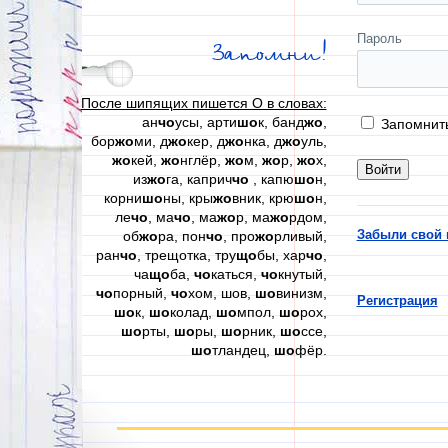
Пароль
Запомни!
После шипящих пишется О в словах:
ан
чо
усы, арти
шо
к, банд
жо
,
Запомнит
бор
жо
ми, д
жо
кер, д
жо
нка, д
жо
уль,
жо
кей,
жо
нглёр,
жо
м,
жо
р,
жо
х,
из
жо
га, каприч
чо
, капю
шо
н,
корни
шо
ны, кры
жо
вник, крю
шо
н,
ле
чо
, ма
чо
, ма
жо
р, ма
жо
рдом,
Забыли свой 
об
жо
ра, пон
чо
, про
жо
рливый,
ран
чо
, трещотка, тру
що
бы, хар
чо
,
ча
що
ба,
чо
каться,
чо
кнутый,
чо
порный,
чо
хом, шов,
шо
винизм,
Регистрация
шо
к,
шо
колад,
шо
мпол,
шо
рох,
шо
рты,
шо
ры,
шо
рник,
шо
ссе,
шо
тландец,
шо
фёр.