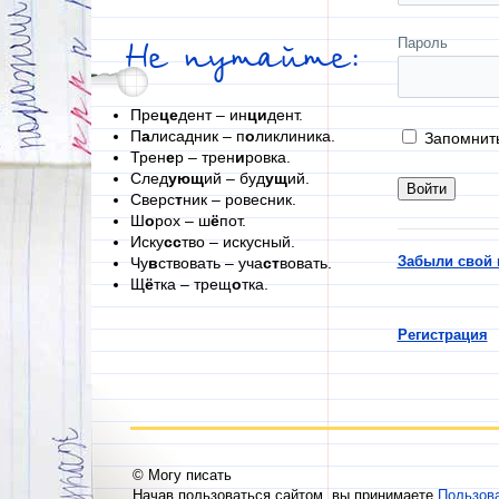
Пароль
Не путайте:
Пре
це
дент – ин
ци
дент.
П
а
лисадник – п
о
ликлиника.
Запомнит
Трен
е
р – трен
и
ровка.
След
ующ
ий – буд
ущ
ий.
Сверс
т
ник – ровесник.
Ш
о
рох – ш
ё
пот.
Иску
сс
тво – искусный.
Забыли свой 
Чу
в
ствовать – уча
ст
вовать.
Щ
ё
тка – трещ
о
тка.
Регистрация
© Могу писать
Начав пользоваться сайтом, вы принимаете
Пользов