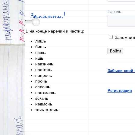
Пароль
Запомни!
Ь на конце наречий и частиц:
Запомнит
лиш
ь
биш
ь
виш
ь
иш
ь
навзнич
ь
настеж
ь
Забыли свой 
напроч
ь
проч
ь
сплош
ь
Регистрация
наотмаш
ь
вскач
ь
невмоч
ь
точ
ь
-в-точ
ь