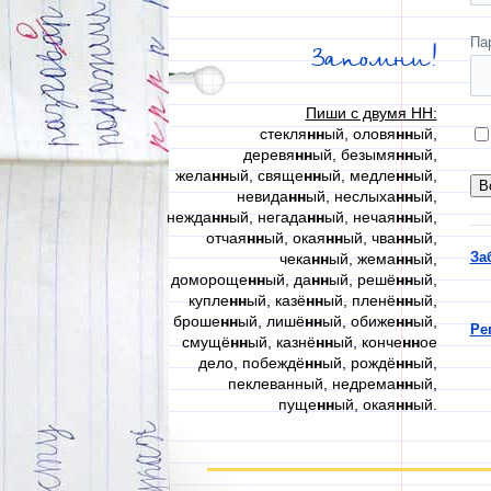
Па
Запомни!
Пиши с двумя НН:
стекля
нн
ый, оловя
нн
ый,
деревя
нн
ый, безымя
нн
ый,
жела
нн
ый, свяще
нн
ый, медле
нн
ый,
невида
нн
ый, неслыха
нн
ый,
нежда
нн
ый, негада
нн
ый, нечая
нн
ый,
отчая
нн
ый, окая
нн
ый, чва
нн
ый,
За
чека
нн
ый, жема
нн
ый,
домороще
нн
ый, да
нн
ый, решё
нн
ый,
купле
нн
ый, казё
нн
ый, пленё
нн
ый,
броше
нн
ый, лишё
нн
ый, обиже
нн
ый,
Ре
смущё
нн
ый, казнё
нн
ый, конче
нн
ое
дело, побеждё
нн
ый, рождё
нн
ый,
пеклеванный, недрема
нн
ый,
пуще
нн
ый, окая
нн
ый.