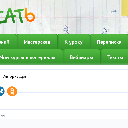
ений
Мастерская
К уроку
Переписка
Мои курсы и материалы
Вебинары
Тексты
—
Авторизация
гин