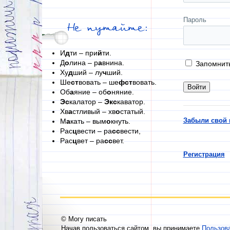
Пароль
Не путайте:
И
д
ти – при
й
ти.
Д
о
лина – р
а
внина.
Запомнит
Ху
д
ший – лу
ч
ший.
Ше
ст
вовать – ше
фст
вовать.
Об
а
яние – об
о
няние.
Эс
калатор –
Экс
каватор.
Хв
а
стливый – хв
о
статый.
Забыли свой 
М
а
кать – вым
о
кнуть.
Рас
ц
вести – ра
сс
вести,
Рас
ц
вет – ра
сс
вет.
Регистрация
© Могу писать
Начав пользоваться сайтом, вы принимаете
Пользов