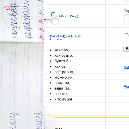
Па
Пишите
раздельно:
как раз,
как будто,
будто бы,
как бы,
За
всё равно,
можно ли,
вряд ли,
Ре
едва ли,
всё же,
к тому же