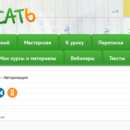
ений
Мастерская
К уроку
Переписка
Мои курсы и материалы
Вебинары
Тексты
—
Авторизация
гин