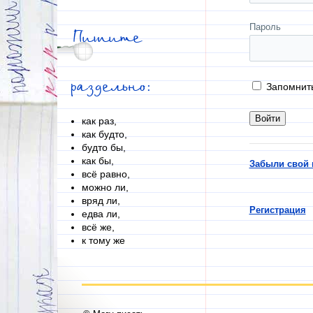
Пароль
Пишите
раздельно:
Запомнит
как раз,
как будто,
будто бы,
как бы,
Забыли свой 
всё равно,
можно ли,
вряд ли,
Регистрация
едва ли,
всё же,
к тому же