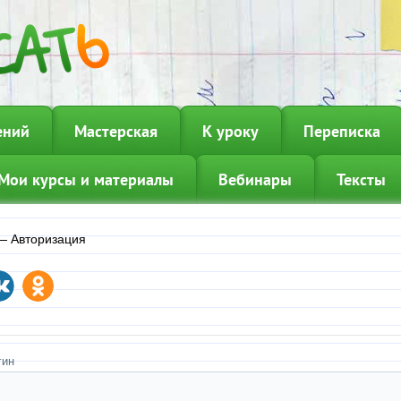
ений
Мастерская
К уроку
Переписка
Мои курсы и материалы
Вебинары
Тексты
—
Авторизация
гин