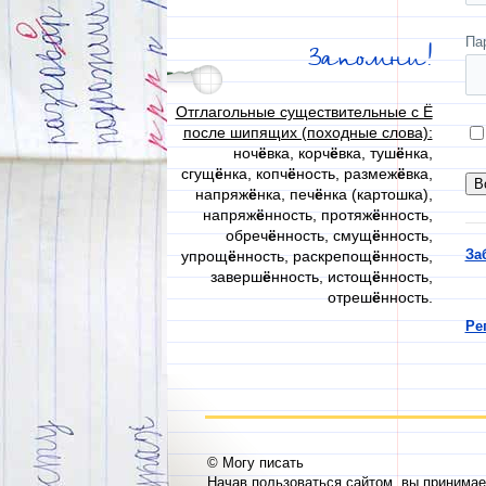
Па
Запомни!
Отглагольные существительные с Ё
после шипящих (походные слова):
ноч
ё
вка, корч
ё
вка, туш
ё
нка,
сгущ
ё
нка, копч
ё
ность, размеж
ё
вка,
напряж
ё
нка, печ
ё
нка (картошка),
напряж
ё
нность, протяж
ё
нность,
обреч
ё
нность, смущ
ё
нность,
За
упрощ
ё
нность, раскрепощ
ё
нность,
заверш
ё
нность, истощ
ё
нность,
отреш
ё
нность.
Ре
© Могу писать
Начав пользоваться сайтом, вы принима