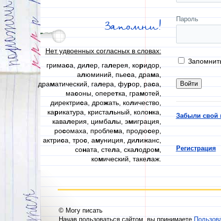
Пароль
Запомни!
Нет удвоенных согласных в словах:
Запомнит
грима
с
а, ди
л
ер, га
л
ерея, ко
р
идор,
а
л
юминий, пье
с
а, дра
м
а,
дра
м
атический, га
л
ера, фу
р
ор, ра
с
а,
ма
с
оны, опере
т
ка, гра
м
отей,
директри
с
а, дро
ж
ать, ко
л
ичество,
ка
р
икатура, криста
л
ьный, коло
н
ка,
Забыли свой 
кава
л
ерия, цимба
л
ы, э
м
играция,
ро
с
омаха, пробле
м
а, продю
с
ер,
актри
с
а, тро
с
, а
м
униция, ди
л
ижанс,
Регистрация
со
н
ата, сте
л
а, ска
л
одро
м
,
ко
м
ический, таке
л
аж.
© Могу писать
Начав пользоваться сайтом, вы принимаете
Пользов