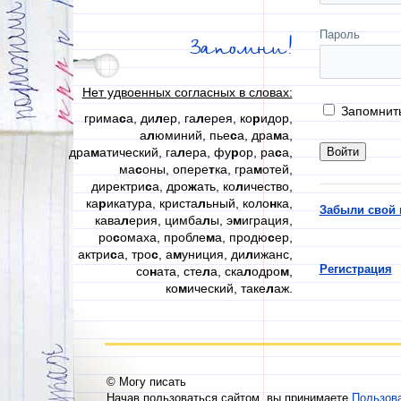
Пароль
Запомни!
Нет удвоенных согласных в словах:
Запомнит
грима
с
а, ди
л
ер, га
л
ерея, ко
р
идор,
а
л
юминий, пье
с
а, дра
м
а,
дра
м
атический, га
л
ера, фу
р
ор, ра
с
а,
ма
с
оны, опере
т
ка, гра
м
отей,
директри
с
а, дро
ж
ать, ко
л
ичество,
ка
р
икатура, криста
л
ьный, коло
н
ка,
Забыли свой 
кава
л
ерия, цимба
л
ы, э
м
играция,
ро
с
омаха, пробле
м
а, продю
с
ер,
актри
с
а, тро
с
, а
м
униция, ди
л
ижанс,
Регистрация
со
н
ата, сте
л
а, ска
л
одро
м
,
ко
м
ический, таке
л
аж.
© Могу писать
Начав пользоваться сайтом, вы принимаете
Пользов