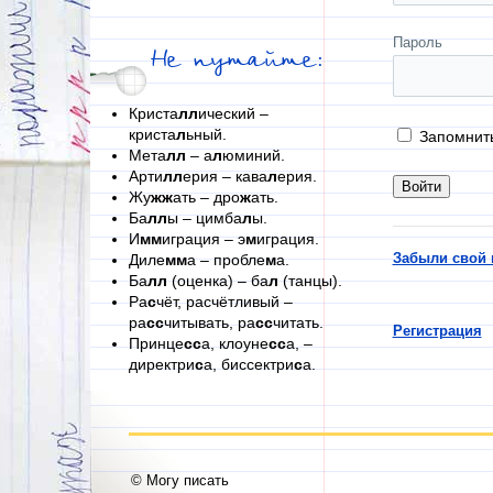
Пароль
Не путайте:
Криста
лл
ический –
криста
л
ьный.
Запомнит
Мета
лл
– а
л
юминий.
Арти
лл
ерия – кава
л
ерия.
Жу
жж
ать – дро
ж
ать.
Ба
лл
ы – цимба
л
ы.
И
мм
играция – э
м
играция.
Забыли свой 
Диле
мм
а – пробле
м
а.
Ба
лл
(оценка) – ба
л
(танцы).
Ра
с
чёт, расчётливый –
ра
сс
читывать, ра
сс
читать.
Регистрация
Принце
сс
а, клоуне
сс
а, –
директри
с
а, биссектри
с
а.
© Могу писать