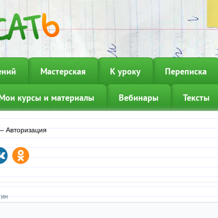
ений
Мастерская
К уроку
Переписка
Мои курсы и материалы
Вебинары
Тексты
—
Авторизация
гин