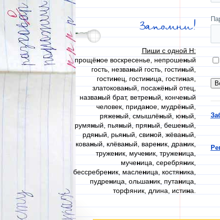
Па
Запомни!
Пиши с одной Н:
прощё
н
ое воскресенье, непроше
н
ый
гость, незва
н
ый гость, гости
н
ый,
гости
н
ец, гости
н
ица, гости
н
ая,
златокова
н
ый, посажё
н
ый отец,
назва
н
ый брат, ветре
н
ый, конче
н
ый
человек, прида
н
ое, мудрё
н
ый,
За
ряже
н
ый, смышлё
н
ый, ю
н
ый,
румя
н
ый, пья
н
ый, пря
н
ый, беше
н
ый,
рдя
н
ый, рья
н
ый, сви
н
ой, жёва
н
ый,
кова
н
ый, клёва
н
ый, варе
н
ик, дра
н
ик,
Ре
труже
н
ик, муче
н
ик, труже
н
ица,
муче
н
ица, серебря
н
ик,
бессребре
н
ик, масле
н
ица, костя
н
ика,
пудре
н
ица, ольша
н
ик, пута
н
ица,
торфяник, длина, исти
н
а.