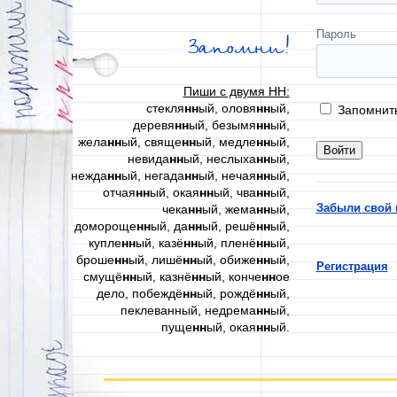
Пароль
Запомни!
Пиши с двумя НН:
стекля
нн
ый, оловя
нн
ый,
Запомнит
деревя
нн
ый, безымя
нн
ый,
жела
нн
ый, свяще
нн
ый, медле
нн
ый,
невида
нн
ый, неслыха
нн
ый,
нежда
нн
ый, негада
нн
ый, нечая
нн
ый,
отчая
нн
ый, окая
нн
ый, чва
нн
ый,
Забыли свой 
чека
нн
ый, жема
нн
ый,
домороще
нн
ый, да
нн
ый, решё
нн
ый,
купле
нн
ый, казё
нн
ый, пленё
нн
ый,
броше
нн
ый, лишё
нн
ый, обиже
нн
ый,
Регистрация
смущё
нн
ый, казнё
нн
ый, конче
нн
ое
дело, побеждё
нн
ый, рождё
нн
ый,
пеклеванный, недрема
нн
ый,
пуще
нн
ый, окая
нн
ый.