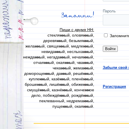
Пароль
Запомни!
Пиши с двумя НН:
стекля
нн
ый, оловя
нн
ый,
Запомнит
деревя
нн
ый, безымя
нн
ый,
жела
нн
ый, свяще
нн
ый, медле
нн
ый,
невида
нн
ый, неслыха
нн
ый,
нежда
нн
ый, негада
нн
ый, нечая
нн
ый,
отчая
нн
ый, окая
нн
ый, чва
нн
ый,
Забыли свой 
чека
нн
ый, жема
нн
ый,
домороще
нн
ый, да
нн
ый, решё
нн
ый,
купле
нн
ый, казё
нн
ый, пленё
нн
ый,
броше
нн
ый, лишё
нн
ый, обиже
нн
ый,
Регистрация
смущё
нн
ый, казнё
нн
ый, конче
нн
ое
дело, побеждё
нн
ый, рождё
нн
ый,
пеклеванный, недрема
нн
ый,
пуще
нн
ый, окая
нн
ый.