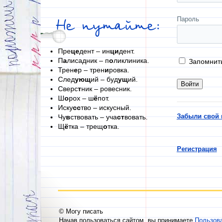
Пароль
Не путайте:
Пре
це
дент – ин
ци
дент.
П
а
лисадник – п
о
ликлиника.
Запомнит
Трен
е
р – трен
и
ровка.
След
ующ
ий – буд
ущ
ий.
Сверс
т
ник – ровесник.
Ш
о
рох – ш
ё
пот.
Иску
сс
тво – искусный.
Забыли свой 
Чу
в
ствовать – уча
ст
вовать.
Щ
ё
тка – трещ
о
тка.
Регистрация
© Могу писать
Начав пользоваться сайтом, вы принимаете
Пользов