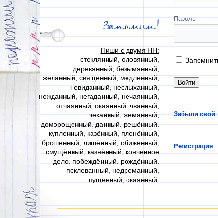
Пароль
Запомни!
Пиши с двумя НН:
стекля
нн
ый, оловя
нн
ый,
Запомнит
деревя
нн
ый, безымя
нн
ый,
жела
нн
ый, свяще
нн
ый, медле
нн
ый,
невида
нн
ый, неслыха
нн
ый,
нежда
нн
ый, негада
нн
ый, нечая
нн
ый,
отчая
нн
ый, окая
нн
ый, чва
нн
ый,
Забыли свой 
чека
нн
ый, жема
нн
ый,
домороще
нн
ый, да
нн
ый, решё
нн
ый,
купле
нн
ый, казё
нн
ый, пленё
нн
ый,
броше
нн
ый, лишё
нн
ый, обиже
нн
ый,
Регистрация
смущё
нн
ый, казнё
нн
ый, конче
нн
ое
дело, побеждё
нн
ый, рождё
нн
ый,
пеклеванный, недрема
нн
ый,
пуще
нн
ый, окая
нн
ый.