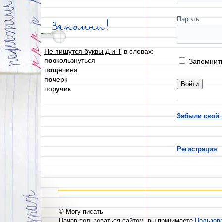
Пароль
Запомни!
Не пишутся буквы Д и Т
в словах:
п
ос
кользнуться
Запомнит
п
ощ
ёчина
п
оч
ерк
пор
уч
ик
Забыли свой 
Регистрация
© Могу писать
Начав пользоваться сайтом, вы принимаете
Пользов